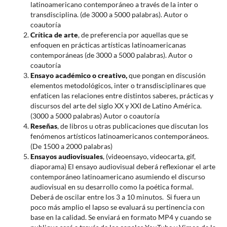
latinoamericano contemporáneo a través de la inter o
transdisciplina. (de 3000 a 5000 palabras). Autor o
coautoría
Crítica de arte
, de preferencia por aquellas que se
enfoquen en prácticas artísticas latinoamericanas
contemporáneas (de 3000 a 5000 palabras). Autor o
coautoría
Ensayo académico o creativo,
que pongan en discusión
elementos metodológicos, inter o transdisciplinares que
enfaticen las relaciones entre distintos saberes, prácticas y
discursos del arte del siglo XX y XXI de Latino América.
(3000 a 5000 palabras) Autor o coautoría
Reseñas
, de libros u otras publicaciones que discutan los
fenómenos artísticos latinoamericanos contemporáneos.
(De 1500 a 2000 palabras)
Ensayos audiovisuales
, (videoensayo, videocarta, gif,
diaporama) El ensayo audiovisual deberá reflexionar el arte
contemporáneo latinoamericano asumiendo el discurso
audiovisual en su desarrollo como la poética formal.
Deberá de oscilar entre los 3 a 10 minutos. Si fuera un
poco más amplio el lapso se evaluará su pertinencia con
base en la calidad. Se enviará en formato MP4 y cuando se