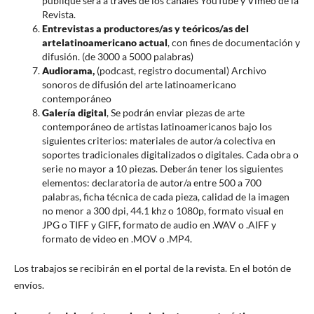
publique será a través de los canales YouTube y Vimeo de la
Revista.
Entrevistas a productores/as y teóricos/as del
arte
latinoamericano actual
, con fines de documentación y
difusión. (de 3000 a 5000 palabras)
Audiorama,
(podcast, registro documental) Archivo
sonoros de difusión del arte latinoamericano
contemporáneo
Galería digital
, Se podrán enviar piezas de arte
contemporáneo de artistas latinoamericanos bajo los
siguientes criterios: materiales de autor/a colectiva en
soportes tradicionales digitalizados o digitales. Cada obra o
serie no mayor a 10 piezas. Deberán tener los siguientes
elementos: declaratoria de autor/a entre 500 a 700
palabras, ficha técnica de cada pieza, calidad de la imagen
no menor a 300 dpi, 44.1 khz o 1080p, formato visual en
JPG o TIFF y GIFF, formato de audio en .WAV o .AIFF y
formato de video en .MOV o .MP4.
Los trabajos se recibirán en el portal de la revista. En el botón de
envíos.