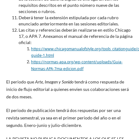
requisitos descritos en el punto número nueve de las
secciones o rubros.
Deberá tener la extensión estipulada por cada rubro
enunciado anteriormente en las sesiones editoriales.
Las citas y referencias deberán realizarse en estilo Chicago
17, o APA 7. Anexamos el manual de referencia de la página
oficial:
https://www.chicagomanualofstyle.org/tools_citationguide/ci
guide-1.html
https://normas-apa.org/wp-content/uploads/Guia-
Normas-APA-7ma-edicion.pdf
El periodo que
Arte, Imagen y Sonido
tendrá como respuesta de
inicio de flujo editorial a quienes envíen sus colaboraciones será
de dos meses.
El periodo de publicación tendrá dos respuestas por ser una
revista semestral, ya sea en el primer periodo del año o en el
segundo. Enero-junio y julio-diciembre.
LA REVISTA NO PUBLICA DOCUMENTOS A LOS QUE SE LES