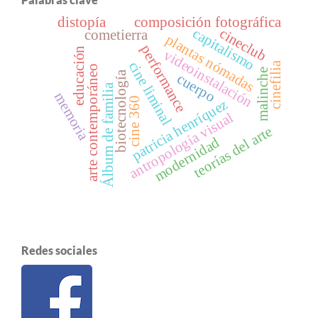
distopía
composición fotográfica
cineclub
capitalismo
cometierra
plantas nómadas
performance
educación
videoinstalación
cine liminal
cinefilia
arte contemporáneo
malinche
biotecnología
cuerpo
Álbum de familia
memoria
cine 360
patricia henríquez
antropología visual
teorías del arte
modernidad
Redes sociales