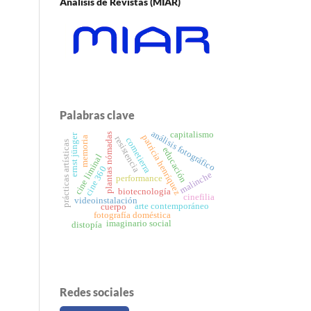
Análisis de Revistas (MIAR)
Palabras clave
análisis fotográfico
capitalismo
plantas nómadas
ernst jünger
patricia henríquez
resistencia
memoria
cometierra
prácticas artísticas
educación
cine liminal
cine 360
malinche
performance
biotecnología
cinefilia
videoinstalación
arte contemporáneo
cuerpo
fotografía doméstica
imaginario social
distopía
Redes sociales