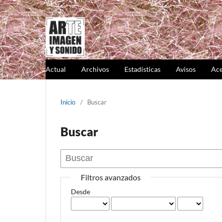
Actual
Archivos
Estadísticas
Avisos
Ace
Inicio
/
Buscar
Buscar
Filtros avanzados
Desde