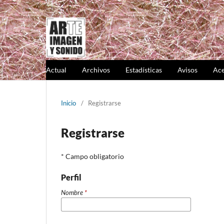
Actual
Archivos
Estadísticas
Avisos
Ace
Inicio
/
Registrarse
Registrarse
* Campo obligatorio
Perfil
Nombre
*