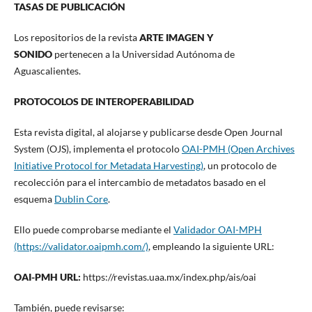
TASAS DE PUBLICACIÓN
Los repositorios de la revista
ARTE IMAGEN Y
SONIDO
pertenecen a la Universidad Autónoma de
Aguascalientes.
PROTOCOLOS DE INTEROPERABILIDAD
Esta revista digital, al alojarse y publicarse desde Open Journal
System (OJS), implementa el protocolo
OAI-PMH (Open Archives
Initiative Protocol for Metadata Harvesting)
, un protocolo de
recolección para el intercambio de metadatos basado en el
esquema
Dublin Core
.
Ello puede comprobarse mediante el
Validador OAI-MPH
(https://validator.oaipmh.com/)
, empleando la siguiente URL:
OAI-PMH URL:
https://revistas.uaa.mx/index.php/ais/oai
También, puede revisarse: