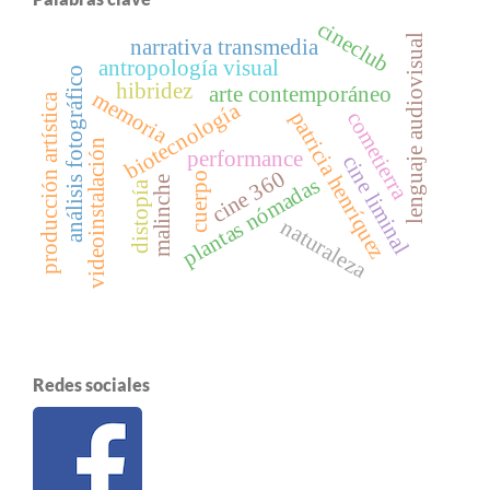
cineclub
lenguaje audiovisual
narrativa transmedia
antropología visual
análisis fotográfico
hibridez
arte contemporáneo
memoria
producción artística
biotecnología
patricia henríquez
cometierra
videoinstalación
performance
cine liminal
cine 360
cuerpo
plantas nómadas
malinche
distopía
naturaleza
Redes sociales