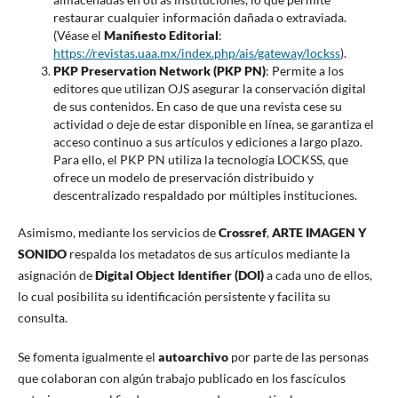
restaurar cualquier información dañada o extraviada.
(Véase el
Manifiesto Editorial
:
https://revistas.uaa.mx/index.php/ais/gateway/lockss
).
PKP Preservation Network (PKP PN)
: Permite a los
editores que utilizan OJS asegurar la conservación digital
de sus contenidos. En caso de que una revista cese su
actividad o deje de estar disponible en línea, se garantiza el
acceso continuo a sus artículos y ediciones a largo plazo.
Para ello, el PKP PN utiliza la tecnología LOCKSS, que
ofrece un modelo de preservación distribuido y
descentralizado respaldado por múltiples instituciones.
Asimismo, mediante los servicios de
Crossref
,
ARTE IMAGEN Y
SONIDO
respalda los metadatos de sus artículos mediante la
asignación de
Digital Object Identifier (DOI)
a cada uno de ellos,
lo cual posibilita su identificación persistente y facilita su
consulta.
Se fomenta igualmente el
autoarchivo
por parte de las personas
que colaboran con algún trabajo publicado en los fascículos