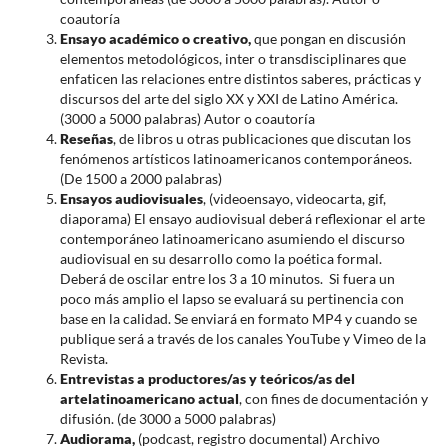
coautoría
Ensayo académico o creativo,
que pongan en discusión
elementos metodológicos, inter o transdisciplinares que
enfaticen las relaciones entre distintos saberes, prácticas y
discursos del arte del siglo XX y XXI de Latino América.
(3000 a 5000 palabras) Autor o coautoría
Reseñas
, de libros u otras publicaciones que discutan los
fenómenos artísticos latinoamericanos contemporáneos.
(De 1500 a 2000 palabras)
Ensayos audiovisuales
, (videoensayo, videocarta, gif,
diaporama) El ensayo audiovisual deberá reflexionar el arte
contemporáneo latinoamericano asumiendo el discurso
audiovisual en su desarrollo como la poética formal.
Deberá de oscilar entre los 3 a 10 minutos. Si fuera un
poco más amplio el lapso se evaluará su pertinencia con
base en la calidad. Se enviará en formato MP4 y cuando se
publique será a través de los canales YouTube y Vimeo de la
Revista.
Entrevistas a productores/as y teóricos/as del
arte
latinoamericano actual
, con fines de documentación y
difusión. (de 3000 a 5000 palabras)
Audiorama,
(podcast, registro documental) Archivo