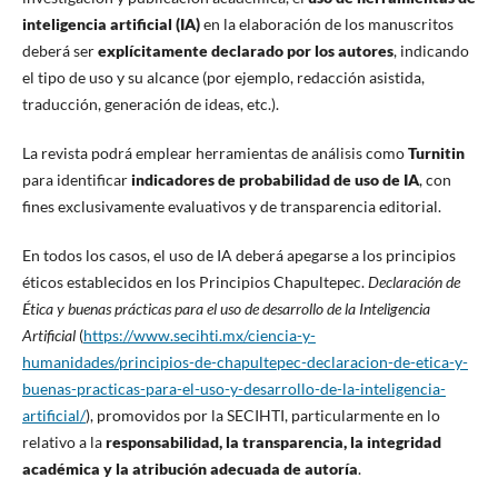
inteligencia artificial (IA)
en la elaboración de los manuscritos
deberá ser
explícitamente declarado por los autores
, indicando
el tipo de uso y su alcance (por ejemplo, redacción asistida,
traducción, generación de ideas, etc.).
La revista podrá emplear herramientas de análisis como
Turnitin
para identificar
indicadores de probabilidad de uso de IA
, con
fines exclusivamente evaluativos y de transparencia editorial.
En todos los casos, el uso de IA deberá apegarse a los principios
éticos establecidos en los Principios Chapultepec.
Declaración de
Ética y buenas prácticas para el uso de desarrollo de la Inteligencia
Artificial
(
https://www.secihti.mx/ciencia-y-
humanidades/principios-de-chapultepec-declaracion-de-etica-y-
buenas-practicas-para-el-uso-y-desarrollo-de-la-inteligencia-
artificial/
), promovidos por la SECIHTI, particularmente en lo
relativo a la
responsabilidad, la transparencia, la integridad
académica y la atribución adecuada de autoría
.