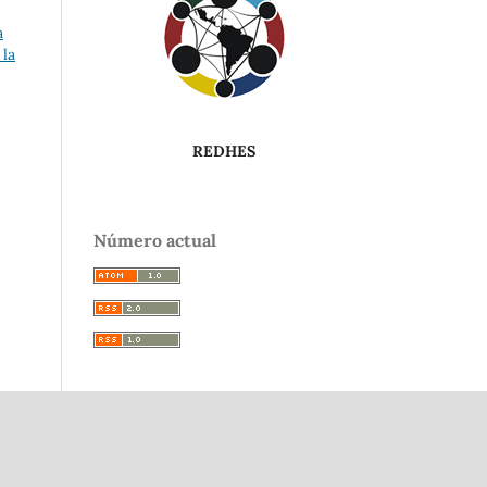
a
 la
REDHES
Número actual