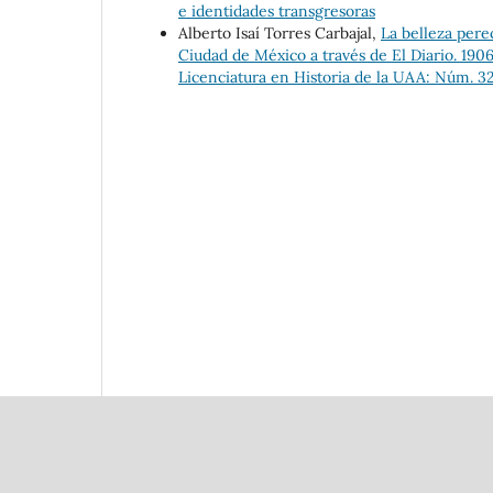
e identidades transgresoras
Alberto Isaí Torres Carbajal,
La belleza perec
Ciudad de México a través de El Diario. 19
Licenciatura en Historia de la UAA: Núm. 32 