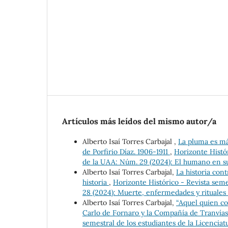
Artículos más leídos del mismo autor/a
Alberto Isaí Torres Carbajal ,
La pluma es má
de Porfirio Díaz. 1906-1911
,
Horizonte Histór
de la UAA: Núm. 29 (2024): El humano en su 
Alberto Isaí Torres Carbajal,
La historia cont
historia
,
Horizonte Histórico - Revista seme
28 (2024): Muerte, enfermedades y rituales
Alberto Isaí Torres Carbajal,
“Aquel quien co
Carlo de Fornaro y la Compañía de Tranvías
semestral de los estudiantes de la Licenciat