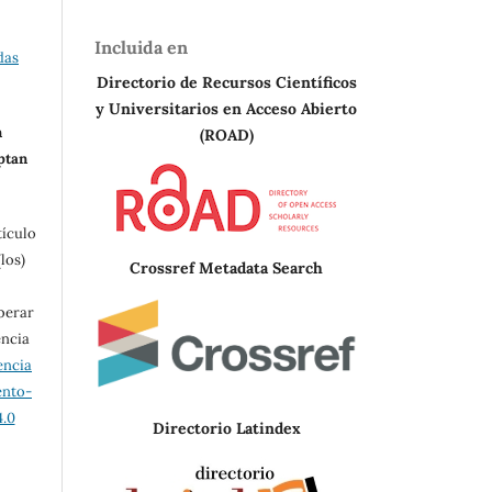
Incluida en
das
Directorio de Recursos Científicos
y Universitarios en A
cceso Abierto
n
(ROAD)
eptan
tículo
los)
Crossref Metadata Search
berar
encia
encia
ento-
.0
Directorio Latindex