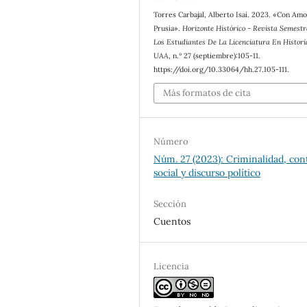
Torres Carbajal, Alberto Isaí. 2023. «Con Amo
Prusia».
Horizonte Histórico - Revista Semestr
Los Estudiantes De La Licenciatura En Histor
UAA
, n.º 27 (septiembre):105-11.
https://doi.org/10.33064/hh.27.105-111.
Más formatos de cita
Número
Núm. 27 (2023): Criminalidad, con
social y discurso político
Sección
Cuentos
Licencia