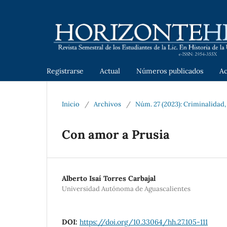
Registrarse
Actual
Números publicados
A
Inicio
/
Archivos
/
Núm. 27 (2023): Criminalidad, 
Con amor a Prusia
Alberto Isaí Torres Carbajal
Universidad Autónoma de Aguascalientes
DOI:
https://doi.org/10.33064/hh.27.105-111