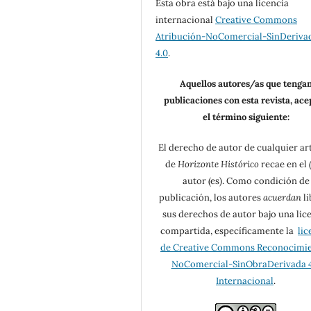
Esta obra está bajo una licencia
internacional
Creative Commons
Atribución-NoComercial-SinDeriva
4.0
.
Aquellos autores/as que tenga
publicaciones con esta revista, ac
el término siguiente:
El derecho de autor de cualquier ar
de
Horizonte Histórico
recae en el (
autor (es). Como condición de
publicación, los autores
acuerdan
li
sus derechos de autor bajo una lic
compartida, específicamente la
lic
de Creative Commons Reconocimi
NoComercial-SinObraDerivada 4
Internacional
.