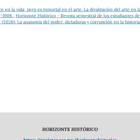
e en la vida, pero es inmortal en el arte. La divulgación del arte en l
06-1908
,
Horizonte Histórico - Revista semestral de los estudiantes de
(2026): La anatomía del poder: dictaduras y corrupción en la historia
HORIZONTE HISTÓRICO