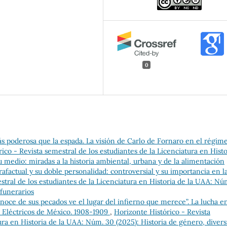
0
s poderosa que la espada. La visión de Carlo de Fornaro en el régim
ico - Revista semestral de los estudiantes de la Licenciatura en Histo
medio: miradas a la historia ambiental, urbana y de la alimentación
rafactual y su doble personalidad: controversial y su importancia en l
stral de los estudiantes de la Licenciatura en Historia de la UAA: Nú
 funerarios
noce de sus pecados ve el lugar del infierno que merece”. La lucha e
 Eléctricos de México. 1908-1909
,
Horizonte Histórico - Revista
ura en Historia de la UAA: Núm. 30 (2025): Historia de género, diver