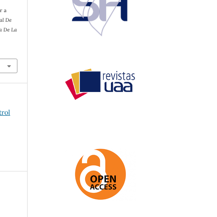
r a
al De
ia De La
trol