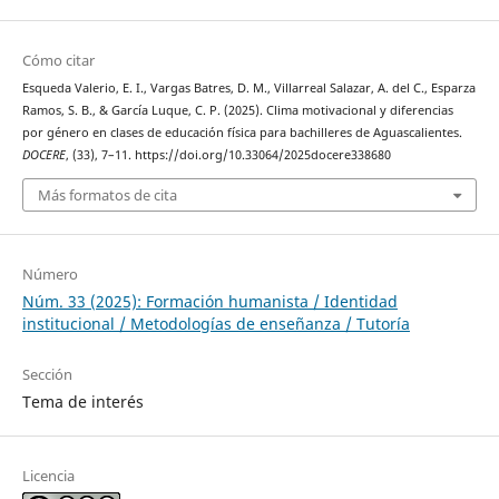
Cómo citar
Esqueda Valerio, E. I., Vargas Batres, D. M., Villarreal Salazar, A. del C., Esparza
Ramos, S. B., & García Luque, C. P. (2025). Clima motivacional y diferencias
por género en clases de educación física para bachilleres de Aguascalientes.
DOCERE
, (33), 7–11. https://doi.org/10.33064/2025docere338680
Más formatos de cita
Número
Núm. 33 (2025): Formación humanista / Identidad
institucional / Metodologías de enseñanza / Tutoría
Sección
Tema de interés
Licencia