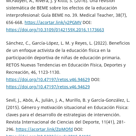
McFadyen, A., Rivera, J. y Kitto, S. (2016). Una revisión
sistemática de BEME sobre los efectos de la educación
interprofesional: Guía BEME no. 39. Medical Teacher, 38(7),
656-668.
https://acortar.link/y2PGMV
DOI:
https://doi.org/10.3109/0142159X.2016.1173663
Sánchez, C., García-López, L. M. y Reyes, L. (2022). Beneficios
de un enfoque activista de la educación física en la
participación deportiva de niñas de educación primaria.
RETOS Nuevas Tendencias en Educación Física, Deportes y
Recreación, 46, 1123-1130.
https://doi.org/10.47197/retos.v46.94629
DOI:
https://doi.org/10.47197/retos.v46.94629
Sevil, J., Abós, Á., Julián, J. A., Murillo, B. y García-González, L.
(2015). Género y motivación situacional en Educación Física:
claves para el desarrollo de estrategias de intervención.
Revista Internacional de Ciencias del Deporte, 11(41), 281-
296.
https://acortar.link/ZpMOfd
DOI: