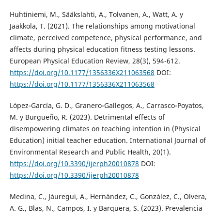
Huhtiniemi, M., Sääkslahti, A., Tolvanen, A., Watt, A. y
Jaakkola, T. (2021). The relationships among motivational
climate, perceived competence, physical performance, and
affects during physical education fitness testing lessons.
European Physical Education Review, 28(3), 594-612.
https://doi.org/10.1177/1356336X211063568
DOI:
https://doi.org/10.1177/1356336X211063568
López-García, G. D., Granero-Gallegos, A., Carrasco-Poyatos,
M. y Burgueño, R. (2023). Detrimental effects of
disempowering climates on teaching intention in (Physical
Education) initial teacher education. International Journal of
Environmental Research and Public Health, 20(1).
https://doi.org/10.3390/ijerph20010878
DOI:
https://doi.org/10.3390/ijerph20010878
Medina, C., Jáuregui, A., Hernández, C., González, C., Olvera,
A. G., Blas, N., Campos, I. y Barquera, S. (2023). Prevalencia