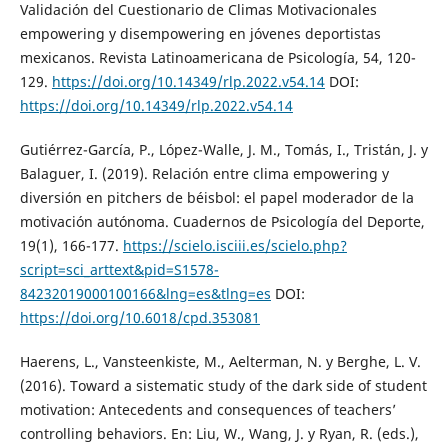
Validación del Cuestionario de Climas Motivacionales
empowering y disempowering en jóvenes deportistas
mexicanos. Revista Latinoamericana de Psicología, 54, 120-
129.
https://doi.org/10.14349/rlp.2022.v54.14
DOI:
https://doi.org/10.14349/rlp.2022.v54.14
Gutiérrez-García, P., López-Walle, J. M., Tomás, I., Tristán, J. y
Balaguer, I. (2019). Relación entre clima empowering y
diversión en pitchers de béisbol: el papel moderador de la
motivación autónoma. Cuadernos de Psicología del Deporte,
19(1), 166-177.
https://scielo.isciii.es/scielo.php?
script=sci_arttext&pid=S1578-
84232019000100166&lng=es&tlng=es
DOI:
https://doi.org/10.6018/cpd.353081
Haerens, L., Vansteenkiste, M., Aelterman, N. y Berghe, L. V.
(2016). Toward a sistematic study of the dark side of student
motivation: Antecedents and consequences of teachers’
controlling behaviors. En: Liu, W., Wang, J. y Ryan, R. (eds.),