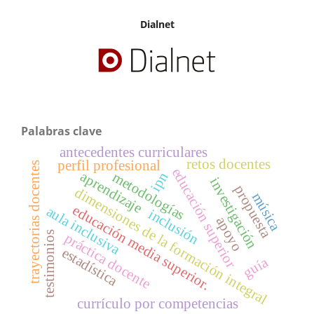
Dialnet
Palabras clave
antecedentes curriculares
retos docentes
perfil profesional
trayectorias docentes
educación superior
aprendizaje
ipn
metodologías
investigación
propuesta
dimensiones de la formación integral
música
educación media superior.
aula inclusiva
inclusión
apoyo
testimonios
práctica docente
estadística
guía
currículo por competencias