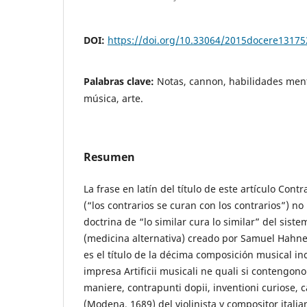
DOI:
https://doi.org/10.33064/2015docere13175
Palabras clave:
Notas, cannon, habilidades men
música, arte.
Resumen
La frase en latín del título de este artículo Contr
(“los contrarios se curan con los contrarios”) no
doctrina de “lo similar cura lo similar” del sist
(medicina alternativa) creado por Samuel Hahn
es el título de la décima composición musical inc
impresa Artificii musicali ne quali si contengono
maniere, contrapunti dopii, inventioni curiose, ca
(Modena, 1689) del violinista y compositor italian