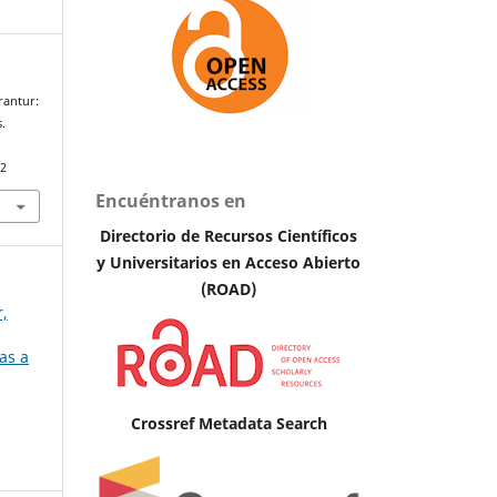
rantur:
.
52
Encuéntranos en
Directorio de Recursos Científicos
y Universitarios en A
cceso Abierto
(ROAD)
r,
as a
Crossref Metadata Search