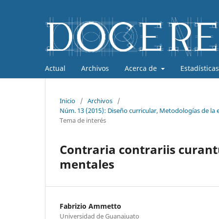
Actual
Archivos
Acerca de
Estadísticas
Inicio
/
Archivos
/
Núm. 13 (2015): Diseño curricular, Metodologías de la 
Tema de interés
Contraria contrariis curantu
mentales
Fabrizio Ammetto
Universidad de Guanajuato