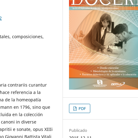
2
tales, composiciones,
aria contrariis curantur
 hace referencia a la
ema de la homeopatía
emann en 1796, sino que
PDF
luida en la colección
 canoni in diverse
pritii e sonate, opus XIIIi
Publicado
o Giovanni Battista Vitali
2015-12-11