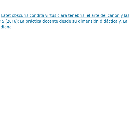
,
Latet obscuris condita virtus clara tenebris: el arte del canon y las
 (2016): La práctica docente desde su dimensión didáctica y, La
idiana