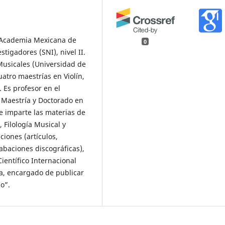
a Academia Mexicana de
0
tigadores (SNI), nivel II.
Musicales (Universidad de
uatro maestrías en Violín,
. Es profesor en el
Maestría y Doctorado en
e imparte las materias de
, Filología Musical y
iones (artículos,
grabaciones discográficas),
entífico Internacional
cia, encargado de publicar
jo”.