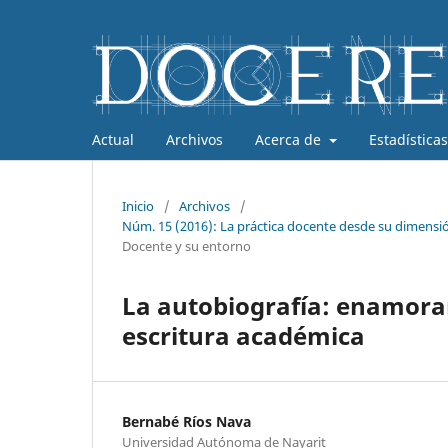
Actual
Archivos
Acerca de
Estadísticas
Inicio
/
Archivos
/
Núm. 15 (2016): La práctica docente desde su dimensión
Docente y su entorno
La autobiografía: enamorar 
escritura académica
Bernabé Ríos Nava
Universidad Autónoma de Nayarit