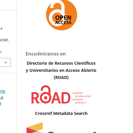
La
OCERE
,
71
Encuéntranos en
Directorio de Recursos Científicos
y Universitarios en A
cceso Abierto
(ROAD)
nte
La
a
Crossref Metadata Search