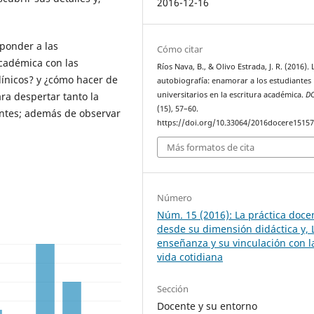
2016-12-16
sponder a las
Cómo citar
académica con las
Ríos Nava, B., & Olivo Estrada, J. R. (2016). 
línicos? y ¿cómo hacer de
autobiografía: enamorar a los estudiantes
ara despertar tanto la
universitarios en la escritura académica.
D
(15), 57–60.
antes; además de observar
https://doi.org/10.33064/2016docere1515
Más formatos de cita
Número
Núm. 15 (2016): La práctica doce
desde su dimensión didáctica y, 
enseñanza y su vinculación con l
vida cotidiana
Sección
Docente y su entorno