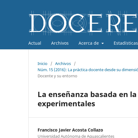
Actual
Archivos
Acerca de
Estadísticas
Inicio
/
Archivos
/
Núm. 15 (2016): La práctica docente desde su dimensión
Docente y su entorno
La enseñanza basada en la 
experimentales
Francisco Javier Acosta Collazo
Universidad Autónoma de Aguascalientes