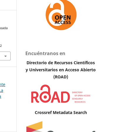
basada
62
Encuéntranos en
Directorio de Recursos Científicos
y Universitarios en A
cceso Abierto
(ROAD)
nte
La
a
Crossref Metadata Search