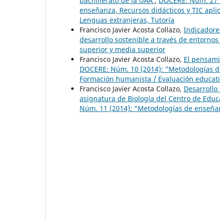
bachillerato de la UAA
,
DOCERE: Núm. 27 (2
enseñanza, Recursos didácticos y TIC apli
Lenguas extranjeras, Tutoría
Francisco Javier Acosta Collazo,
Indicadore
desarrollo sostenible a través de entornos
superior y media superior
Francisco Javier Acosta Collazo,
El pensami
DOCERE: Núm. 10 (2014): "Metodologías de
Formación humanista / Evaluación educati
Francisco Javier Acosta Collazo,
Desarrollo
asignatura de Biología del Centro de Edu
Núm. 11 (2014): "Metodologías de enseñan