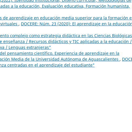
022): Identidad institucional, Diseño curricular, Metodologías de
cadas a la educación, Evaluación educativa, Formación humanista,
s de aprendizaje en educación media superior para la formación 
 virtuales
,
DOCERE: Núm. 23 (2020): El aprendizaje en la educació
ento complejo como estrategia didáctica en las Ciencias Biológica
 enseñanza / Recursos didácticos y TIC aplicadas a la educación /
va / Lenguas extranjeras"
 del pensamiento científico. Experiencia de aprendizaje en la
cación Media de la Universidad Autónoma de Aguascalientes
,
DOCE
za centradas en el aprendizaje del estudiante"