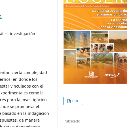
2
ales, investigación
sentan cierta complejidad
ternos, en donde los
estar vinculados con el
 experimentales como la
res para la investigación
PDF
donde se promueva el
ue basado en la indagación
espuestas, de manera
Publicado
educativa denominada