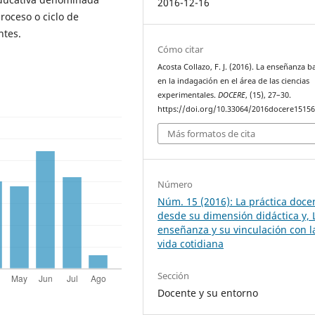
2016-12-16
roceso o ciclo de
ntes.
Cómo citar
Acosta Collazo, F. J. (2016). La enseñanza 
en la indagación en el área de las ciencias
experimentales.
DOCERE
, (15), 27–30.
https://doi.org/10.33064/2016docere1515
Más formatos de cita
Número
Núm. 15 (2016): La práctica doce
desde su dimensión didáctica y, 
enseñanza y su vinculación con l
vida cotidiana
Sección
Docente y su entorno