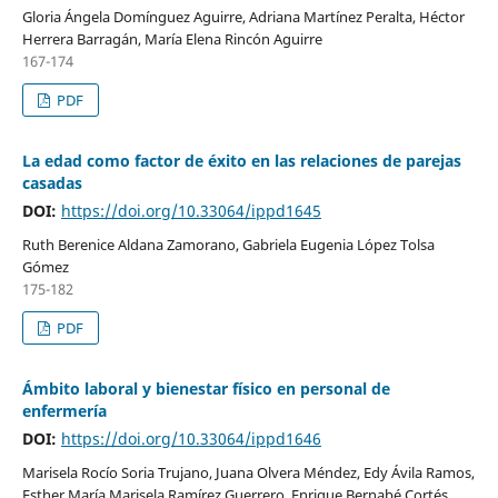
Gloria Ángela Domínguez Aguirre, Adriana Martínez Peralta, Héctor
Herrera Barragán, María Elena Rincón Aguirre
167-174
PDF
La edad como factor de éxito en las relaciones de parejas
casadas
DOI:
https://doi.org/10.33064/ippd1645
Ruth Berenice Aldana Zamorano, Gabriela Eugenia López Tolsa
Gómez
175-182
PDF
Ámbito laboral y bienestar físico en personal de
enfermería
DOI:
https://doi.org/10.33064/ippd1646
Marisela Rocío Soria Trujano, Juana Olvera Méndez, Edy Ávila Ramos,
Esther María Marisela Ramírez Guerrero, Enrique Bernabé Cortés