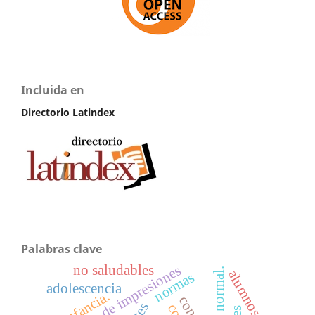
Incluida en
Directorio Latindex
Palabras clave
no saludables
manejo de impresiones
peso normal.
alumnos
normas
adolescencia
infancia.