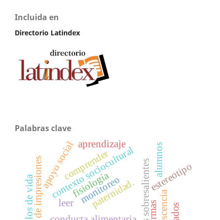
Incluida en
Directorio Latindex
Palabras clave
aprendizaje
apoyo social
alumnos
contexto sociocultural
comprender
manejo de impresiones
aptitudes sobresalientes
estereotipo
fisiología
estilos de vida
monitoreo
paternidad.
adolescencia
leer
normas
conducta alimentaria