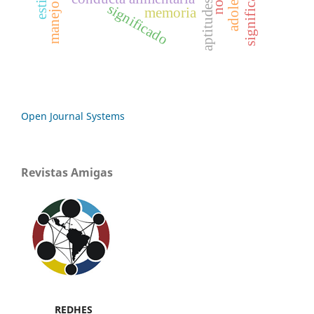
significados
significado
memoria
Open Journal Systems
Revistas Amigas
REDHES