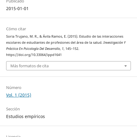
Publicado
2015-01-01
Cómo citar
Soria Trujano, M. R., & Ávila Ramos, E. (2015). Estudio de las interacciones
escolares de estudiantes de profesiones del área de la salud.
Investigación Y
Práctica En Psicología Del Desarrollo
,
1
, 145–152.
https://doi.org/10.33064/ippd1641
Más formatos de cita
Número
Vol. 1 (2015)
Sección
Estudios empíricos
Licencia