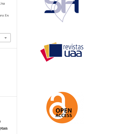
 Una
ura En
n
eptan