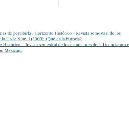
rmas de percibirla
,
Horizonte Histórico - Revista semestral de los
e la UAA: Núm. 1 (2009): ¿Qué es la historia?
 Histórico - Revista semestral de los estudiantes de la Licenciatura 
ión Mexicana