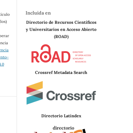
Incluida en
tículo
los)
Directorio de Recursos Científicos
y Universitarios en A
cceso Abierto
berar
(ROAD)
encia
encia
ento-
.0
Crossref Metadata Search
Directorio Latindex