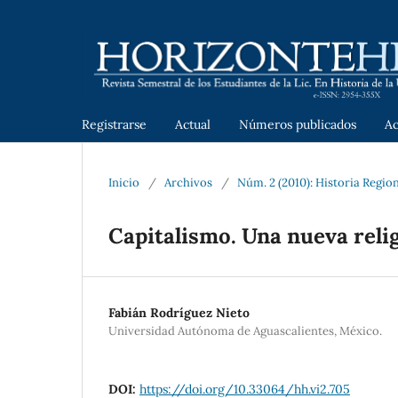
Registrarse
Actual
Números publicados
A
Inicio
/
Archivos
/
Núm. 2 (2010): Historia Regio
Capitalismo. Una nueva reli
Fabián Rodríguez Nieto
Universidad Autónoma de Aguascalientes, México.
DOI:
https://doi.org/10.33064/hh.vi2.705