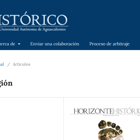
cerca de
Enviar una colaboración
Proceso de arbitraje
nal
/
Artículos
gión