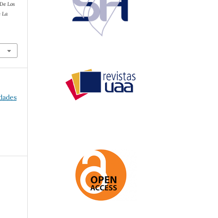
 De Los
e La
dades