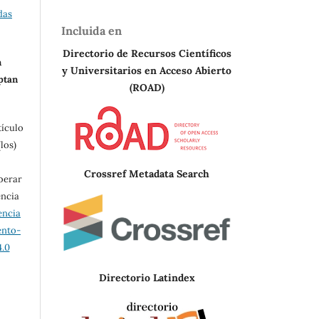
das
Incluida en
Directorio de Recursos Científicos
n
y Universitarios en A
cceso Abierto
eptan
(ROAD)
tículo
los)
Crossref Metadata Search
berar
encia
encia
ento-
.0
Directorio Latindex