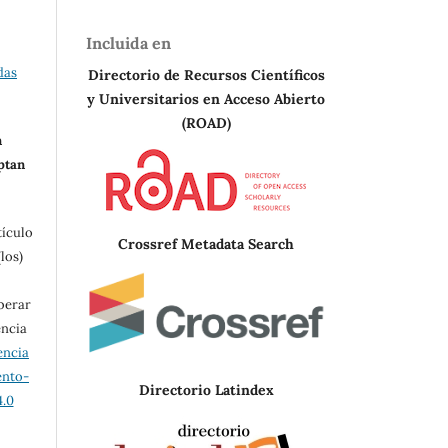
Incluida en
das
Directorio de Recursos Científicos
y Universitarios en A
cceso Abierto
(ROAD)
n
eptan
tículo
Crossref Metadata Search
los)
berar
encia
encia
ento-
Directorio Latindex
.0