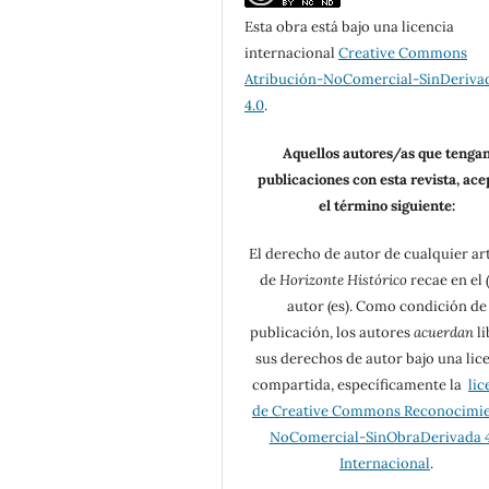
Esta obra está bajo una licencia
internacional
Creative Commons
Atribución-NoComercial-SinDeriva
4.0
.
Aquellos autores/as que tenga
publicaciones con esta revista, ac
el término siguiente:
El derecho de autor de cualquier ar
de
Horizonte Histórico
recae en el (
autor (es). Como condición de
publicación, los autores
acuerdan
li
sus derechos de autor bajo una lic
compartida, específicamente la
lic
de Creative Commons Reconocimi
NoComercial-SinObraDerivada 4
Internacional
.