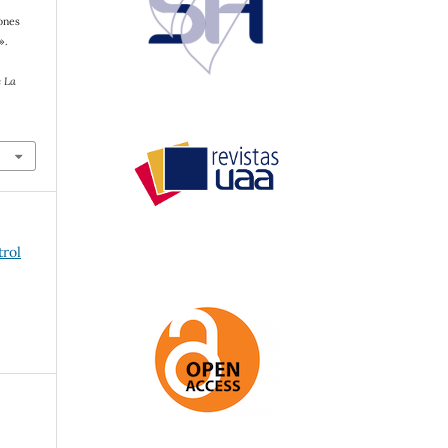
ones
».
s
e La
trol