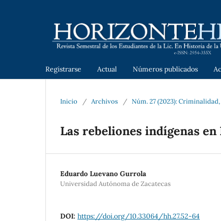
Registrarse
Actual
Números publicados
A
Inicio
/
Archivos
/
Núm. 27 (2023): Criminalidad, 
Las rebeliones indígenas en 
Eduardo Luevano Gurrola
Universidad Autónoma de Zacatecas
DOI:
https://doi.org/10.33064/hh.27.52-64