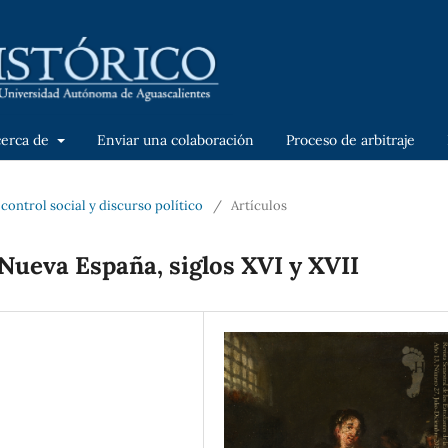
cerca de
Enviar una colaboración
Proceso de arbitraje
control social y discurso político
/
Artículos
Nueva España, siglos XVI y XVII