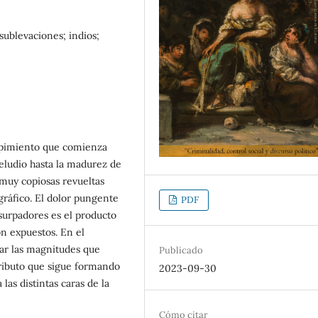
ublevaciones; indios;
mpimiento que comienza
reludio hasta la madurez de
 muy copiosas revueltas
gráfico. El dolor pungente
PDF
 usurpadores es el producto
on expuestos. En el
iar las magnitudes que
Publicado
tributo que sigue formando
2023-09-30
 las distintas caras de la
Cómo citar