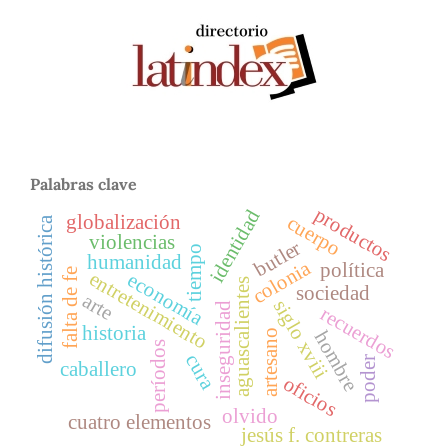
Palabras clave
productos
identidad
globalización
cuerpo
difusión histórica
violencias
butler
tiempo
humanidad
colonia
política
falta de fe
entretenimiento
economía
aguascalientes
sociedad
arte
siglo xviii
inseguridad
recuerdos
historia
artesano
hombre
períodos
cura
poder
caballero
oficios
olvido
cuatro elementos
jesús f. contreras