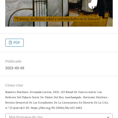
PDF
Publicado
2021-01-01
Cómo citar
Ramírez Martínez, Fernanda Lorena. 2021. «El Ritual De Guerra Asirio: Los
Relieves Del Palacio Norte De Nínive Del Rey Asurbanipal».
Horizonte Histórico -
Revista Semestral De Los Estudiantes De La Licenciatura En Historia De La UAA
,
n.º 22 (enero):3-20. https://doi.org/10.33064/hh.vi22.3463.
Más formatos de cita