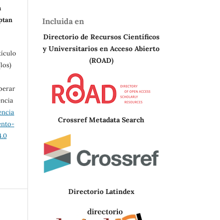
n
eptan
Incluida en
Directorio de Recursos Científicos
y Universitarios en A
cceso Abierto
tículo
(ROAD)
los)
berar
encia
encia
Crossref Metadata Search
ento-
.0
Directorio Latindex