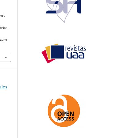
bert
órico -
lio):71-
ales