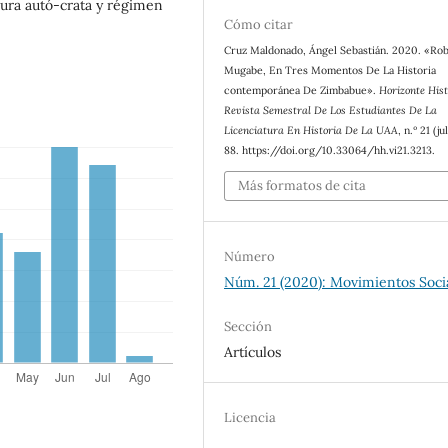
gura autó-crata y régimen
Cómo citar
Cruz Maldonado, Ángel Sebastián. 2020. «Ro
Mugabe, En Tres Momentos De La Historia
contemporánea De Zimbabue».
Horizonte Hist
Revista Semestral De Los Estudiantes De La
Licenciatura En Historia De La UAA
, n.º 21 (ju
88. https://doi.org/10.33064/hh.vi21.3213.
Más formatos de cita
Número
Núm. 21 (2020): Movimientos Soci
Sección
Artículos
Licencia