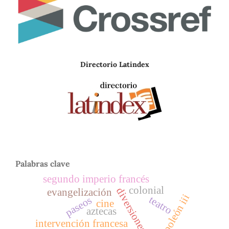
Directorio Latindex
Palabras clave
segundo imperio francés
colonial
diversiones públicas
evangelización
napoleón iii
teatro
paseos
cine
aztecas
intervención francesa