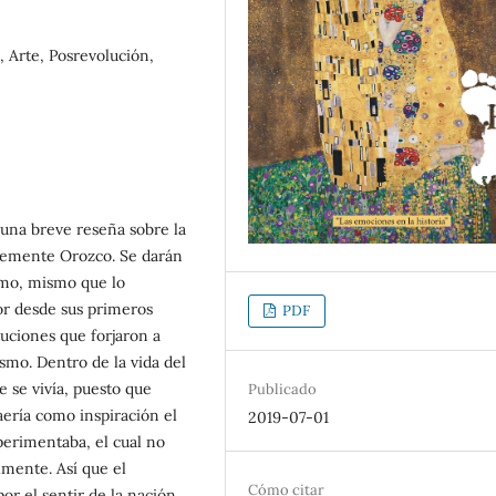
 Arte, Posrevolución,
 una breve reseña sobre la
 Clemente Orozco. Se darán
smo, mismo que lo
tor desde sus primeros
PDF
tuciones que forjaron a
smo. Dentro de la vida del
e se vivía, puesto que
Publicado
aería como inspiración el
2019-07-01
perimentaba, el cual no
lmente. Así que el
Cómo citar
or el sentir de la nación,