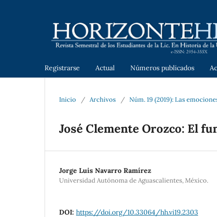
Registrarse
Actual
Números publicados
A
Inicio
/
Archivos
/
Núm. 19 (2019): Las emociones
José Clemente Orozco: El f
Jorge Luis Navarro Ramírez
Universidad Autónoma de Aguascalientes, México.
DOI:
https://doi.org/10.33064/hh.vi19.2303