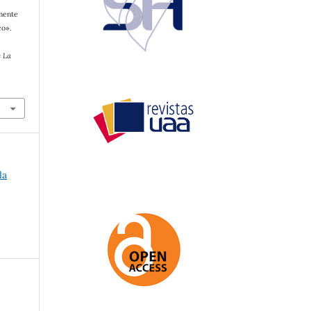
emente
co».
s
e La
la