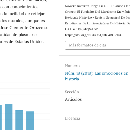
Navarro Ramírez, Jorge Luis. 2019. «José Cl
es con conocimientos
Orozco: El Fundador Del Muralismo En Méxi
n la facilidad de reflejar
Horizonte Histórico - Revista Semestral De Lo
 los murales, aunque es
Estudiantes De La Licenciatura En Historia D
e José Clemente Orozco su
UAA
, n.º 19 (julio):41-52.
unidad de plasmar su
https://doi.org/10.33064/hh.vi19.2303.
ades de Estados Unidos.
Más formatos de cita
Número
Núm. 19 (2019): Las emociones en 
historia
Sección
Artículos
Licencia