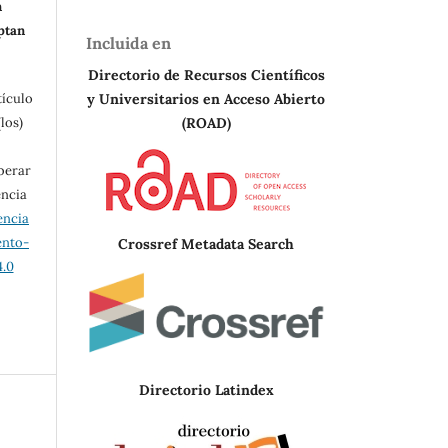
n
eptan
Incluida en
Directorio de Recursos Científicos
y Universitarios en A
cceso Abierto
tículo
(ROAD)
los)
berar
encia
encia
ento-
Crossref Metadata Search
.0
Directorio Latindex