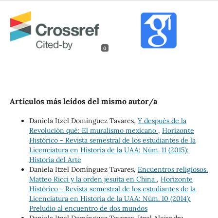
0
Artículos más leídos del mismo autor/a
Daniela Itzel Domínguez Tavares,
Y después de la
Revolución qué: El muralismo mexicano
,
Horizonte
Histórico - Revista semestral de los estudiantes de la
Licenciatura en Historia de la UAA: Núm. 11 (2015):
Historia del Arte
Daniela Itzel Domínguez Tavares,
Encuentros religiosos.
Matteo Ricci y la orden jesuita en China
,
Horizonte
Histórico - Revista semestral de los estudiantes de la
Licenciatura en Historia de la UAA: Núm. 10 (2014):
Preludio al encuentro de dos mundos
Daniela Itzel Domínguez Tavares, Itzel Alejandra