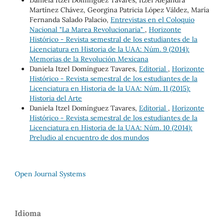
Martínez Chávez, Georgina Patricia López Váldez, María
Fernanda Salado Palacio,
Entrevistas en el Coloquio
Nacional "La Marea Revolucionaria"
,
Horizonte
Histórico - Revista semestral de los estudiantes de la
Licenciatura en Historia de la UAA: Núm. 9 (2014):
Memorias de la Revolución Mexicana
Daniela Itzel Domínguez Tavares,
Editorial
,
Horizonte
Histórico - Revista semestral de los estudiantes de la
Licenciatura en Historia de la UAA: Núm. 11 (2015):
Historia del Arte
Daniela Itzel Domínguez Tavares,
Editorial
,
Horizonte
Histórico - Revista semestral de los estudiantes de la
Licenciatura en Historia de la UAA: Núm. 10 (2014):
Preludio al encuentro de dos mundos
Open Journal Systems
Idioma