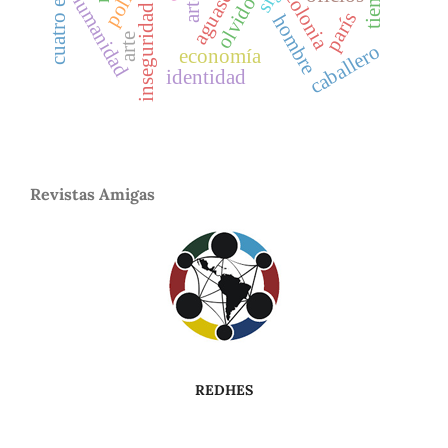
colonia
humanidad
olvido
inseguridad
parís
hombre
arte
caballero
economía
identidad
Revistas Amigas
REDHES