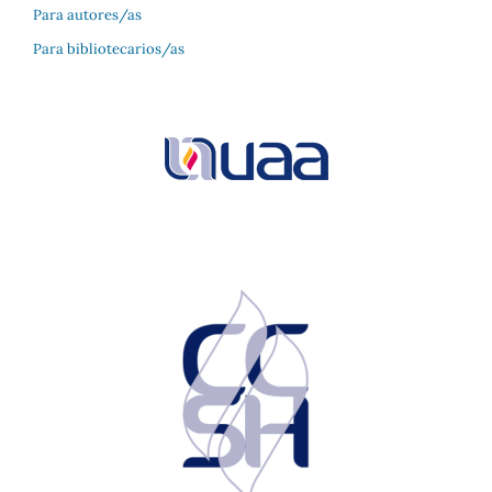
Para autores/as
Para bibliotecarios/as