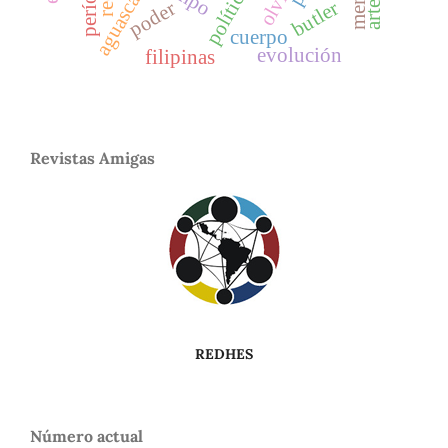
aguascalientes
períodos
política
butler
poder
arte
cuerpo
evolución
filipinas
Revistas Amigas
REDHES
Número actual