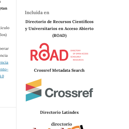
n
eptan
Incluida en
Directorio de Recursos Científicos
tículo
y Universitarios en A
cceso Abierto
los)
(ROAD)
berar
encia
encia
ento-
Crossref Metadata Search
.0
Directorio Latindex