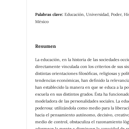
Palabras clave:
Educación, Universidad, Poder, His
México
Resumen
La educación, en la historia de las sociedades occi
directamente vinculada con los criterios de sus si
distintas orientaciones filosóficas, religiosas y pol
tendencias económicas, han definido la relevancia
han establecido la manera en que se educa a la pob
escuela en sus distintos grados. Ésta ha funciona
modeladora de las personalidades sociales. La ed
poderosa: utilizándola como medio para la liberac
hacia el pensamiento autónomo, decisivo, creativo
medio de control, obstaculiza el razonamiento lóg
adormece la mente y disminuye la capacidad de r