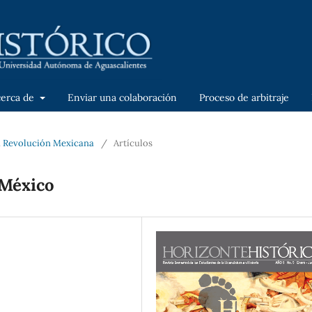
cerca de
Enviar una colaboración
Proceso de arbitraje
a Revolución Mexicana
/
Artículos
 México