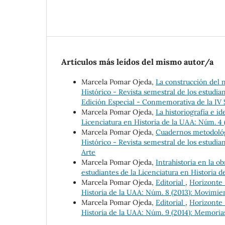
Artículos más leídos del mismo autor/a
Marcela Pomar Ojeda,
La construcción del n
Histórico - Revista semestral de los estudia
Edición Especial - Conmemorativa de la IV
Marcela Pomar Ojeda,
La historiografía e i
Licenciatura en Historia de la UAA: Núm. 4 
Marcela Pomar Ojeda,
Cuadernos metodológ
Histórico - Revista semestral de los estudia
Arte
Marcela Pomar Ojeda,
Intrahistoria en la o
estudiantes de la Licenciatura en Historia de
Marcela Pomar Ojeda,
Editorial
,
Horizonte 
Historia de la UAA: Núm. 8 (2013): Movimien
Marcela Pomar Ojeda,
Editorial
,
Horizonte 
Historia de la UAA: Núm. 9 (2014): Memoria