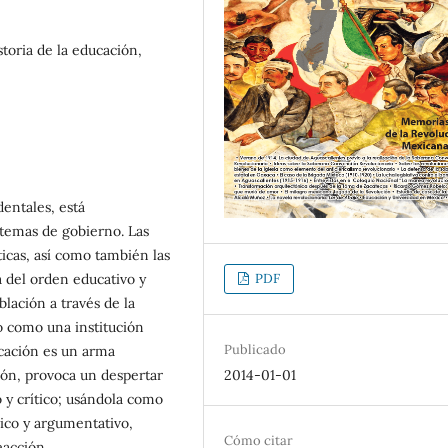
toria de la educación,
dentales, está
stemas de gobierno. Las
íticas, así como también las
 del orden educativo y
PDF
lación a través de la
do como una institución
Publicado
ucación es un arma
ión, provoca un despertar
2014-01-01
 y crítico; usándola como
ico y argumentativo,
Cómo citar
eacción.