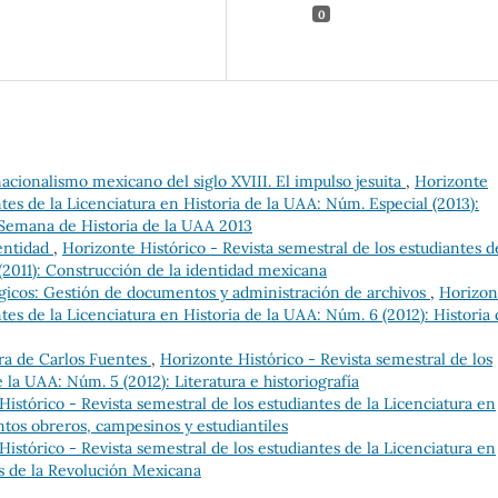
0
acionalismo mexicano del siglo XVIII. El impulso jesuita
,
Horizonte
ntes de la Licenciatura en Historia de la UAA: Núm. Especial (2013):
 Semana de Historia de la UAA 2013
dentidad
,
Horizonte Histórico - Revista semestral de los estudiantes d
(2011): Construcción de la identidad mexicana
icos: Gestión de documentos y administración de archivos
,
Horizon
ntes de la Licenciatura en Historia de la UAA: Núm. 6 (2012): Historia 
bra de Carlos Fuentes
,
Horizonte Histórico - Revista semestral de los
 la UAA: Núm. 5 (2012): Literatura e historiografía
Histórico - Revista semestral de los estudiantes de la Licenciatura en
tos obreros, campesinos y estudiantiles
Histórico - Revista semestral de los estudiantes de la Licenciatura en
s de la Revolución Mexicana