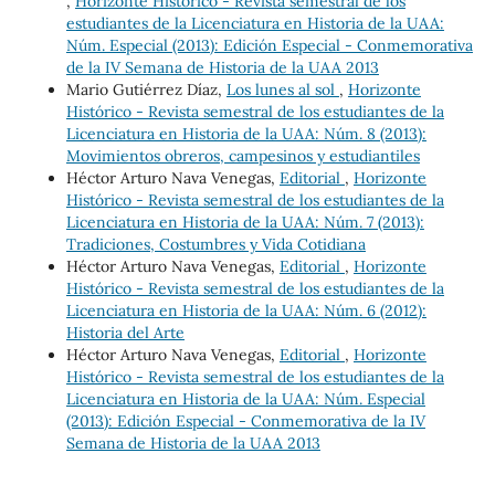
,
Horizonte Histórico - Revista semestral de los
estudiantes de la Licenciatura en Historia de la UAA:
Núm. Especial (2013): Edición Especial - Conmemorativa
de la IV Semana de Historia de la UAA 2013
Mario Gutiérrez Díaz,
Los lunes al sol
,
Horizonte
Histórico - Revista semestral de los estudiantes de la
Licenciatura en Historia de la UAA: Núm. 8 (2013):
Movimientos obreros, campesinos y estudiantiles
Héctor Arturo Nava Venegas,
Editorial
,
Horizonte
Histórico - Revista semestral de los estudiantes de la
Licenciatura en Historia de la UAA: Núm. 7 (2013):
Tradiciones, Costumbres y Vida Cotidiana
Héctor Arturo Nava Venegas,
Editorial
,
Horizonte
Histórico - Revista semestral de los estudiantes de la
Licenciatura en Historia de la UAA: Núm. 6 (2012):
Historia del Arte
Héctor Arturo Nava Venegas,
Editorial
,
Horizonte
Histórico - Revista semestral de los estudiantes de la
Licenciatura en Historia de la UAA: Núm. Especial
(2013): Edición Especial - Conmemorativa de la IV
Semana de Historia de la UAA 2013