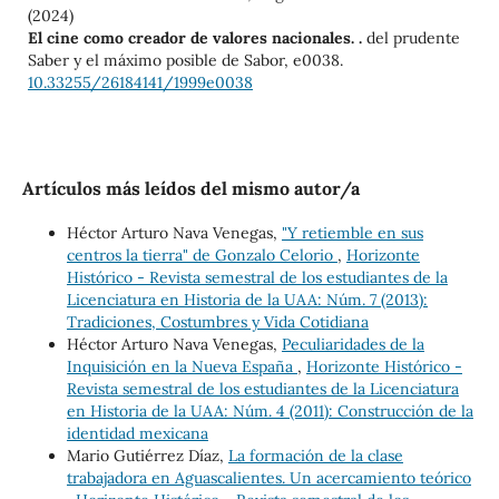
(2024)
El cine como creador de valores nacionales. .
del prudente
Saber y el máximo posible de Sabor,
e0038.
10.33255/26184141/1999e0038
Artículos más leídos del mismo autor/a
Héctor Arturo Nava Venegas,
"Y retiemble en sus
centros la tierra" de Gonzalo Celorio
,
Horizonte
Histórico - Revista semestral de los estudiantes de la
Licenciatura en Historia de la UAA: Núm. 7 (2013):
Tradiciones, Costumbres y Vida Cotidiana
Héctor Arturo Nava Venegas,
Peculiaridades de la
Inquisición en la Nueva España
,
Horizonte Histórico -
Revista semestral de los estudiantes de la Licenciatura
en Historia de la UAA: Núm. 4 (2011): Construcción de la
identidad mexicana
Mario Gutiérrez Díaz,
La formación de la clase
trabajadora en Aguascalientes. Un acercamiento teórico