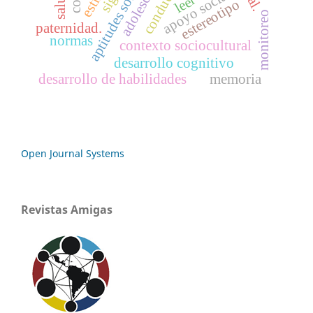
adolescencia
apoyo social
leer
estereotipo
monitoreo
paternidad.
normas
contexto sociocultural
desarrollo cognitivo
desarrollo de habilidades
memoria
Open Journal Systems
Revistas Amigas