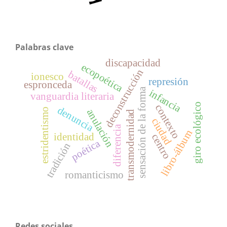
Palabras clave
discapacidad
ecopoética
deconstrucción
batallas
ionesco
represión
espronceda
sensación de la forma
infancia
vanguardia literaria
giro ecológico
contexto
denuncia
estridentismo
anulación
transmodernidad
ciudad
diferencia
libro-álbum
identidad
centro
poética
tradición
romanticismo
Redes sociales