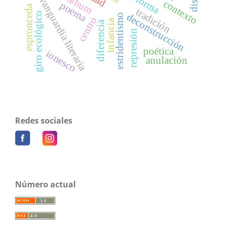
vanguardia literaria
contexto
poema
espronceda
tradición
giro ecológico
deconstrucción
estridentismo
centro
infancia
diferencia
represión
poética
ionesco
anulación
Redes sociales
Número actual