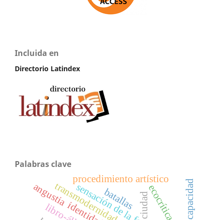
Incluida en
Directorio Latindex
Palabras clave
procedimiento artístico
discapacidad
transmodernidad
angustia
sensación de la forma
ecocrítica
batallas
ciudad
identidad
libro-álbum