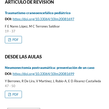
ARTÍCULO DE REVISIÓN
Traumatismo craneoencefálico pediátrico
DOI:
https://doi.org/10.33064/10lm20081697
F E Nares López, M C Terrones Saldívar
19 - 37
PDF
DESDE LAS AULAS
Neumonectomía postraumática: presentación de un caso
DOI:
https://doi.org/10.33064/10lm20081699
Y Berrones, R De Lira, V Martínez, L Rubio-A, E D Álvarez-Castañeda
47 - 50
PDF