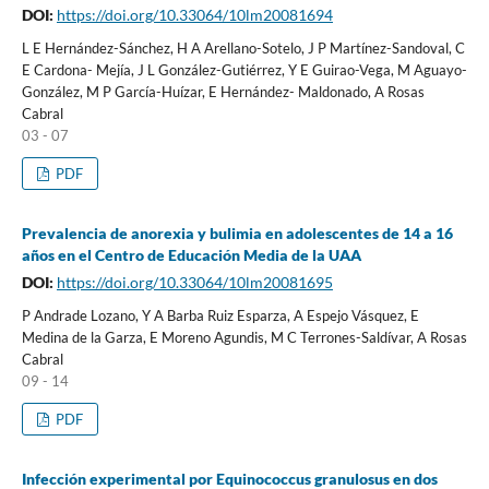
DOI:
https://doi.org/10.33064/10lm20081694
L E Hernández-Sánchez, H A Arellano-Sotelo, J P Martínez-Sandoval, C
E Cardona- Mejía, J L González-Gutiérrez, Y E Guirao-Vega, M Aguayo-
González, M P García-Huízar, E Hernández- Maldonado, A Rosas
Cabral
03 - 07
PDF
Prevalencia de anorexia y bulimia en adolescentes de 14 a 16
años en el Centro de Educación Media de la UAA
DOI:
https://doi.org/10.33064/10lm20081695
P Andrade Lozano, Y A Barba Ruiz Esparza, A Espejo Vásquez, E
Medina de la Garza, E Moreno Agundis, M C Terrones-Saldívar, A Rosas
Cabral
09 - 14
PDF
Infección experimental por Equinococcus granulosus en dos