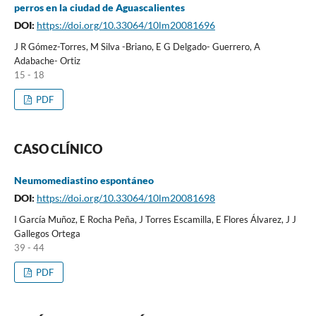
perros en la ciudad de Aguascalientes
DOI:
https://doi.org/10.33064/10lm20081696
J R Gómez-Torres, M Silva -Briano, E G Delgado- Guerrero, A
Adabache- Ortiz
15 - 18
PDF
CASO CLÍNICO
Neumomediastino espontáneo
DOI:
https://doi.org/10.33064/10lm20081698
I García Muñoz, E Rocha Peña, J Torres Escamilla, E Flores Álvarez, J J
Gallegos Ortega
39 - 44
PDF