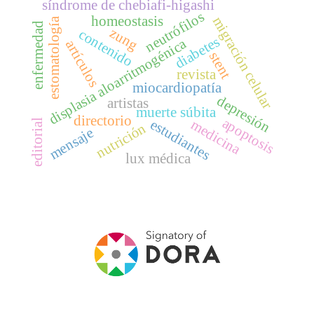
síndrome de chebiafi-higashi
neutrófilos
homeostasis
migración celular
estomatología
enfermedad
zung
contenido
diabetes
displasia aloarritmogénica
artículos
stent
revista
miocardiopatía
depresión
artistas
muerte súbita
directorio
apoptosis
estudiantes
medicina
editorial
nutrición
mensaje
lux médica