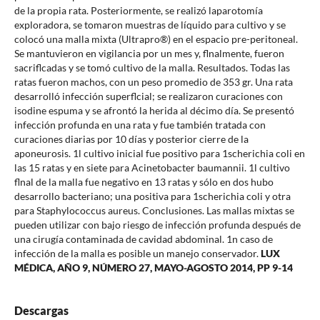
de la propia rata. Posteriormente, se realizó laparotomía
exploradora, se tomaron muestras de líquido para cultivo y se
colocó una malla mixta (Ultrapro®) en el espacio pre-peritoneal.
Se mantuvieron en vigilancia por un mes y, flnalmente, fueron
sacriflcadas y se tomó cultivo de la malla. Resultados. Todas las
ratas fueron machos, con un peso promedio de 353 gr. Una rata
desarrolló infección superflcial; se realizaron curaciones con
isodine espuma y se afrontó la herida al décimo día. Se presentó
infección profunda en una rata y fue también tratada con
curaciones diarias por 10 días y posterior cierre de la
aponeurosis. 1l cultivo inicial fue positivo para 1scherichia coli en
las 15 ratas y en siete para Acinetobacter baumannii. 1l cultivo
flnal de la malla fue negativo en 13 ratas y sólo en dos hubo
desarrollo bacteriano; una positiva para 1scherichia coli y otra
para Staphylococcus aureus. Conclusiones. Las mallas mixtas se
pueden utilizar con bajo riesgo de infección profunda después de
una cirugía contaminada de cavidad abdominal. 1n caso de
infección de la malla es posible un manejo conservador.
LUX
MÉDICA, AÑO 9, NÚMERO 27, MAYO-AGOSTO 2014, PP 9-14
Descargas