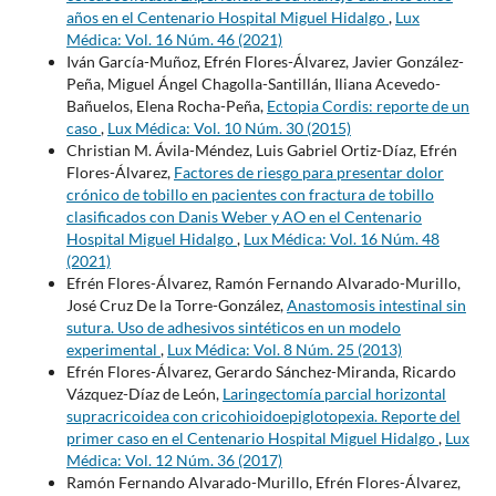
años en el Centenario Hospital Miguel Hidalgo
,
Lux
Médica: Vol. 16 Núm. 46 (2021)
Iván García-Muñoz, Efrén Flores-Álvarez, Javier González-
Peña, Miguel Ángel Chagolla-Santillán, Iliana Acevedo-
Bañuelos, Elena Rocha-Peña,
Ectopia Cordis: reporte de un
caso
,
Lux Médica: Vol. 10 Núm. 30 (2015)
Christian M. Ávila-Méndez, Luis Gabriel Ortiz-Díaz, Efrén
Flores-Álvarez,
Factores de riesgo para presentar dolor
crónico de tobillo en pacientes con fractura de tobillo
clasificados con Danis Weber y AO en el Centenario
Hospital Miguel Hidalgo
,
Lux Médica: Vol. 16 Núm. 48
(2021)
Efrén Flores-Álvarez, Ramón Fernando Alvarado-Murillo,
José Cruz De la Torre-González,
Anastomosis intestinal sin
sutura. Uso de adhesivos sintéticos en un modelo
experimental
,
Lux Médica: Vol. 8 Núm. 25 (2013)
Efrén Flores-Álvarez, Gerardo Sánchez-Miranda, Ricardo
Vázquez-Díaz de León,
Laringectomía parcial horizontal
supracricoidea con cricohioidoepiglotopexia. Reporte del
primer caso en el Centenario Hospital Miguel Hidalgo
,
Lux
Médica: Vol. 12 Núm. 36 (2017)
Ramón Fernando Alvarado-Murillo, Efrén Flores-Álvarez,