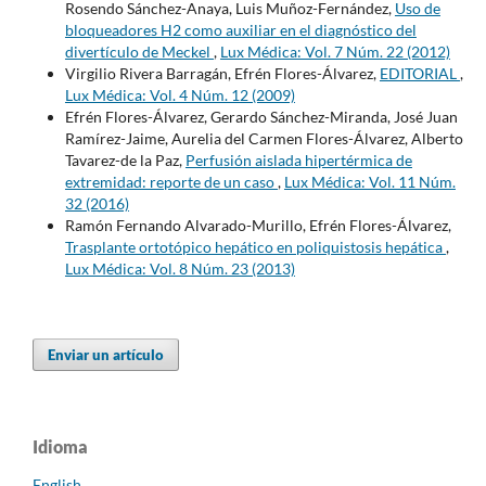
Rosendo Sánchez-Anaya, Luis Muñoz-Fernández,
Uso de
bloqueadores H2 como auxiliar en el diagnóstico del
divertículo de Meckel
,
Lux Médica: Vol. 7 Núm. 22 (2012)
Virgilio Rivera Barragán, Efrén Flores-Álvarez,
EDITORIAL
,
Lux Médica: Vol. 4 Núm. 12 (2009)
Efrén Flores-Álvarez, Gerardo Sánchez-Miranda, José Juan
Ramírez-Jaime, Aurelia del Carmen Flores-Álvarez, Alberto
Tavarez-de la Paz,
Perfusión aislada hipertérmica de
extremidad: reporte de un caso
,
Lux Médica: Vol. 11 Núm.
32 (2016)
Ramón Fernando Alvarado-Murillo, Efrén Flores-Álvarez,
Trasplante ortotópico hepático en poliquistosis hepática
,
Lux Médica: Vol. 8 Núm. 23 (2013)
Enviar un artículo
Idioma
English