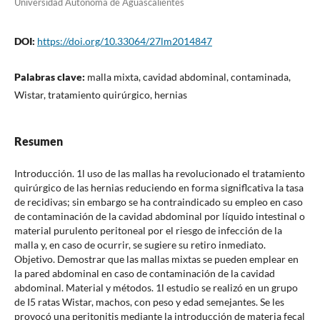
Universidad Autónoma de Aguascalientes
DOI:
https://doi.org/10.33064/27lm2014847
Palabras clave:
malla mixta, cavidad abdominal, contaminada,
Wistar, tratamiento quirúrgico, hernias
Resumen
Introducción. 1l uso de las mallas ha revolucionado el tratamiento
quirúrgico de las hernias reduciendo en forma signiflcativa la tasa
de recidivas; sin embargo se ha contraindicado su empleo en caso
de contaminación de la cavidad abdominal por líquido intestinal o
material purulento peritoneal por el riesgo de infección de la
malla y, en caso de ocurrir, se sugiere su retiro inmediato.
Objetivo. Demostrar que las mallas mixtas se pueden emplear en
la pared abdominal en caso de contaminación de la cavidad
abdominal. Material y métodos. 1l estudio se realizó en un grupo
de I5 ratas Wistar, machos, con peso y edad semejantes. Se les
provocó una peritonitis mediante la introducción de materia fecal