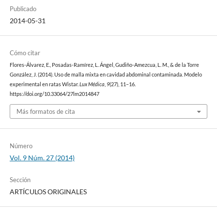
Publicado
2014-05-31
Cómo citar
Flores-Álvarez, E., Posadas-Ramírez, L. Ángel, Gudiño-Amezcua, L. M., & de la Torre
González, J. (2014). Uso de malla mixta en cavidad abdominal contaminada. Modelo
experimental en ratas Wistar.
Lux Médica
,
9
(27), 11–16.
https://doi.org/10.33064/27lm2014847
Más formatos de cita
Número
Vol. 9 Núm. 27 (2014)
Sección
ARTÍCULOS ORIGINALES