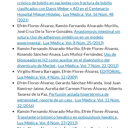
crónico de tobillo en pacientes con fractura de tobillo
clasificados con Danis Weber y AO en el Centenario
Hospital Miguel Hidalgo
,
Lux Médica: Vol. 16 Núm. 48
(2021)
Efrén Flores-Álvarez, Ramón Fernando Alvarado-Murillo,
José Cruz De la Torre-González,
Anastomosis intestinal sin
sutura. Uso de adhesivos sintéticos en un modelo
experimental
,
Lux Médica: Vol. 8 Núm. 25 (2013)
Ramón Fernando Alvarado-Murillo, Efrén Flores-Álvarez,
Rosendo Sánchez-Anaya, Luis Muñoz-Fernández,
Uso de
bloqueadores H2 como auxiliar en el diagnóstico del
divertículo de Meckel
,
Lux Médica: Vol. 7 Núm. 22 (2012)
Virgilio Rivera Barragán, Efrén Flores-Álvarez,
EDITORIAL
,
Lux Médica: Vol. 4 Núm. 12 (2009)
Efrén Flores-Álvarez, Gerardo Sánchez-Miranda, José Juan
Ramírez-Jaime, Aurelia del Carmen Flores-Álvarez, Alberto
Tavarez-de la Paz,
Perfusión aislada hipertérmica de
extremidad: reporte de un caso
,
Lux Médica: Vol. 11 Núm.
32 (2016)
Ramón Fernando Alvarado-Murillo, Efrén Flores-Álvarez,
Trasplante ortotópico hepático en poliquistosis hepática
,
Lux Médica: Vol. 8 Núm. 23 (2013)