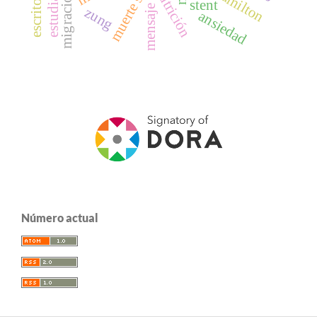
muerte súbita
estudiantes
escritores
hamilton
nutrición
stent
mensaje
zung
ansiedad
Número actual