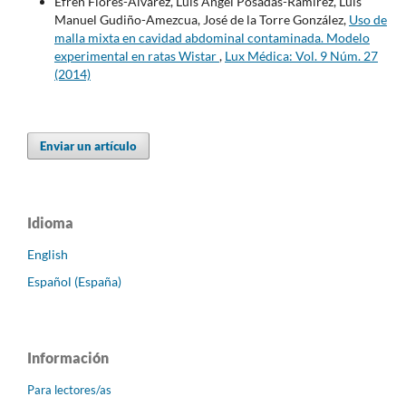
Efrén Flores-Álvarez, Luis Ángel Posadas-Ramírez, Luis
Manuel Gudiño-Amezcua, José de la Torre González,
Uso de
malla mixta en cavidad abdominal contaminada. Modelo
experimental en ratas Wistar
,
Lux Médica: Vol. 9 Núm. 27
(2014)
Enviar un artículo
Idioma
English
Español (España)
Información
Para lectores/as