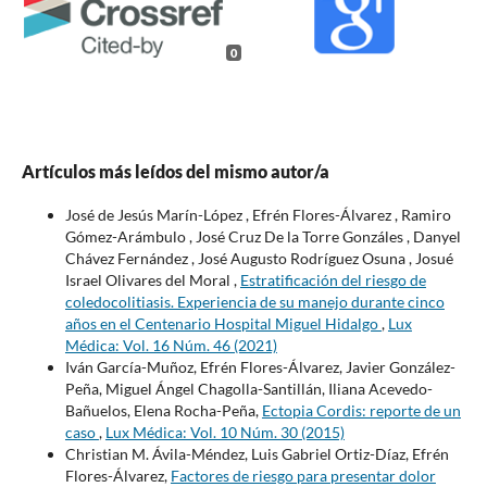
0
Artículos más leídos del mismo autor/a
José de Jesús Marín-López , Efrén Flores-Álvarez , Ramiro
Gómez-Arámbulo , José Cruz De la Torre Gonzáles , Danyel
Chávez Fernández , José Augusto Rodríguez Osuna , Josué
Israel Olivares del Moral ,
Estratificación del riesgo de
coledocolitiasis. Experiencia de su manejo durante cinco
años en el Centenario Hospital Miguel Hidalgo
,
Lux
Médica: Vol. 16 Núm. 46 (2021)
Iván García-Muñoz, Efrén Flores-Álvarez, Javier González-
Peña, Miguel Ángel Chagolla-Santillán, Iliana Acevedo-
Bañuelos, Elena Rocha-Peña,
Ectopia Cordis: reporte de un
caso
,
Lux Médica: Vol. 10 Núm. 30 (2015)
Christian M. Ávila-Méndez, Luis Gabriel Ortiz-Díaz, Efrén
Flores-Álvarez,
Factores de riesgo para presentar dolor