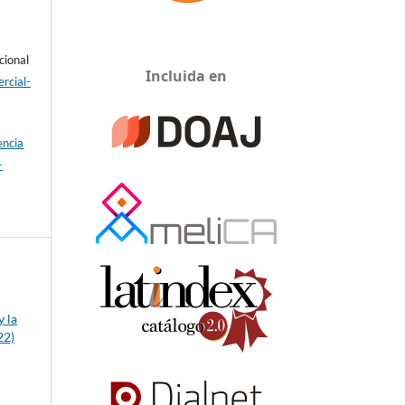
cional
Incluida en
rcial-
encia
-
y la
22)