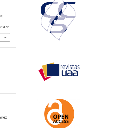
ca
,
ew/3472
írez