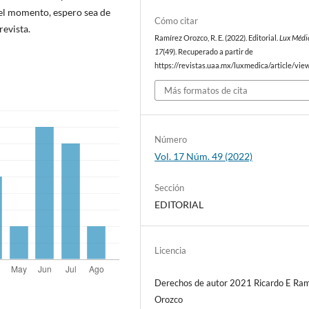
 el momento, espero sea de
Cómo citar
revista.
Ramírez Orozco, R. E. (2022). Editorial.
Lux Médi
17
(49). Recuperado a partir de
https://revistas.uaa.mx/luxmedica/article/vi
Más formatos de cita
Número
Vol. 17 Núm. 49 (2022)
Sección
EDITORIAL
Licencia
Derechos de autor 2021 Ricardo E Ram
Orozco