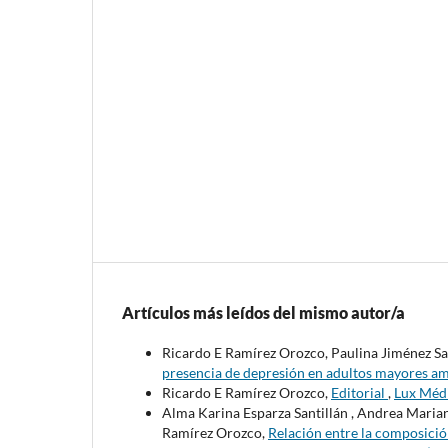
Artículos más leídos del mismo autor/a
Ricardo E Ramírez Orozco, Paulina Jiménez Sal
presencia de depresión en adultos mayores am
Ricardo E Ramírez Orozco,
Editorial
,
Lux Médi
Alma Karina Esparza Santillán , Andrea Maria
Ramírez Orozco,
Relación entre la composició