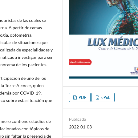
s aristas de las cuales se
rna. A partir de ramas
logía, optometría,
ticular de situaciones que
ocalizada de especialidades y
áticas a investigar para ser
anorama de los pacientes.
ticipación de uno de los
 la Torre Alcocer, quien
andemia por COVID-19,
PDF
ePub
co sobre esta situación que
Publicado
úmero contiene estudios de
2022-01-03
relacionados con tópicos de
ro sin faltar la presencia de