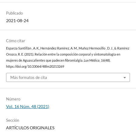
Publicado
2021-08-24
Cómo citar
Esparza Santillán , A. K., Hernández Ramírez, A. M., Muñoz Hermosillo , D. J., & Ramírez
Orozco, R. E. (2021). Relación entre la composición corporal y sintomatología en
mujeres de Aguascalientes que padecen fibromialgia.
Lux Médica
,
16
(48).
https://doi.org/10.33064/48lm20213269
Más formatos de cita
Número
Vol. 16 Núm. 48 (2021)
Sección
ARTÍCULOS ORIGINALES