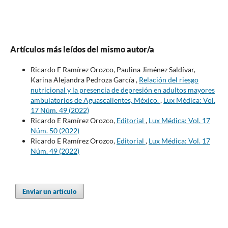
Artículos más leídos del mismo autor/a
Ricardo E Ramírez Orozco, Paulina Jiménez Saldívar,
Karina Alejandra Pedroza García ,
Relación del riesgo
nutricional y la presencia de depresión en adultos mayores
ambulatorios de Aguascalientes, México.
,
Lux Médica: Vol.
17 Núm. 49 (2022)
Ricardo E Ramírez Orozco,
Editorial
,
Lux Médica: Vol. 17
Núm. 50 (2022)
Ricardo E Ramírez Orozco,
Editorial
,
Lux Médica: Vol. 17
Núm. 49 (2022)
Enviar un artículo