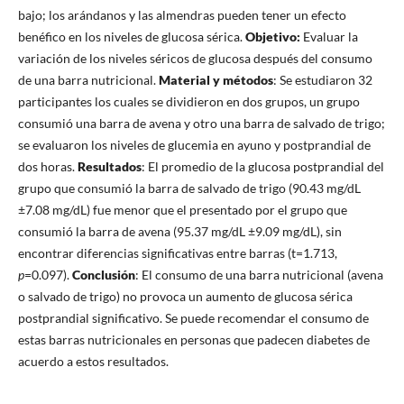
bajo; los arándanos y las almendras pueden tener un efecto
benéfico en los niveles de glucosa sérica.
Objetivo:
Evaluar la
variación de los niveles séricos de glucosa después del consumo
de una barra nutricional.
Material y métodos
: Se estudiaron 32
participantes los cuales se dividieron en dos grupos, un grupo
consumió una barra de avena y otro una barra de salvado de trigo;
se evaluaron los niveles de glucemia en ayuno y postprandial de
dos horas.
Resultados
: El promedio de la glucosa postprandial del
grupo que consumió la barra de salvado de trigo (90.43 mg/dL
±7.08 mg/dL) fue menor que el presentado por el grupo que
consumió la barra de avena (95.37 mg/dL ±9.09 mg/dL), sin
encontrar diferencias significativas entre barras (t=1.713,
p
=0.097).
Conclusión
: El consumo de una barra nutricional (avena
o salvado de trigo) no provoca un aumento de glucosa sérica
postprandial significativo. Se puede recomendar el consumo de
estas barras nutricionales en personas que padecen diabetes de
acuerdo a estos resultados.