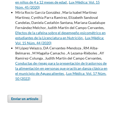
en niños de 4 a 12 meses de edad
,
Lux Médica: Vol. 15
Núm. 45 (2020)
Miria Rocío García González , María Isabel Martínez
Martínez, Cynthia Parra Ramírez, Elizabeth Sandoval
Candelas, Daniela Castañón Santana, Mariana Guadalupe
Fernández Melchor, Judith Martín del Campo Cervantes,
Efectos de la cafeína sobre el desempeño psicométrico en
estudiantes de la Licenciatura en Nutrición
,
Lux Médica:
Vol. 15 Núm. 44 (2020)
M López-Velazco, DA Cervantes-Mendoza , RM Alba-
Belmares , M Magaña-Camacho , A Lezama-Riéboles , AY
Ramírez-Colunga , Judith Martín del Campo Cervantes,
Conductas de riesgo para la presentación de trastornos de
la alimentación en personas que practican danza clásica en
el municipio de Aguascalientes
,
Lux Médica: Vol. 17 Núm.
50 (2022)
Enviar un artículo