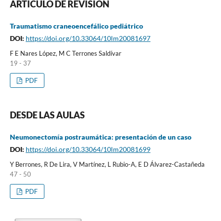
ARTÍCULO DE REVISIÓN
Traumatismo craneoencefálico pediátrico
DOI:
https://doi.org/10.33064/10lm20081697
F E Nares López, M C Terrones Saldívar
19 - 37
PDF
DESDE LAS AULAS
Neumonectomía postraumática: presentación de un caso
DOI:
https://doi.org/10.33064/10lm20081699
Y Berrones, R De Lira, V Martínez, L Rubio-A, E D Álvarez-Castañeda
47 - 50
PDF