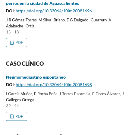
perros en la ciudad de Aguascalientes
DOI:
https://doi.org/10.33064/10lm20081696
J R Gómez-Torres, M Silva -Briano, E G Delgado- Guerrero, A
Adabache- Ortiz
15 - 18
PDF
CASO CLÍNICO
Neumomediastino espontáneo
DOI:
https://doi.org/10.33064/10lm20081698
I García Muñoz, E Rocha Peña, J Torres Escamilla, E Flores Álvarez, J J
Gallegos Ortega
39 - 44
PDF