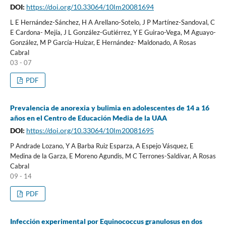
DOI:
https://doi.org/10.33064/10lm20081694
L E Hernández-Sánchez, H A Arellano-Sotelo, J P Martínez-Sandoval, C
E Cardona- Mejía, J L González-Gutiérrez, Y E Guirao-Vega, M Aguayo-
González, M P García-Huízar, E Hernández- Maldonado, A Rosas
Cabral
03 - 07
PDF
Prevalencia de anorexia y bulimia en adolescentes de 14 a 16
años en el Centro de Educación Media de la UAA
DOI:
https://doi.org/10.33064/10lm20081695
P Andrade Lozano, Y A Barba Ruiz Esparza, A Espejo Vásquez, E
Medina de la Garza, E Moreno Agundis, M C Terrones-Saldívar, A Rosas
Cabral
09 - 14
PDF
Infección experimental por Equinococcus granulosus en dos