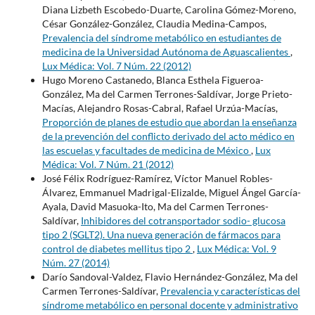
Diana Lizbeth Escobedo-Duarte, Carolina Gómez-Moreno,
César González-González, Claudia Medina-Campos,
Prevalencia del síndrome metabólico en estudiantes de
medicina de la Universidad Autónoma de Aguascalientes
,
Lux Médica: Vol. 7 Núm. 22 (2012)
Hugo Moreno Castanedo, Blanca Esthela Figueroa-
González, Ma del Carmen Terrones-Saldívar, Jorge Prieto-
Macías, Alejandro Rosas-Cabral, Rafael Urzúa-Macías,
Proporción de planes de estudio que abordan la enseñanza
de la prevención del conflicto derivado del acto médico en
las escuelas y facultades de medicina de México
,
Lux
Médica: Vol. 7 Núm. 21 (2012)
José Félix Rodríguez-Ramírez, Víctor Manuel Robles-
Álvarez, Emmanuel Madrigal-Elizalde, Miguel Ángel García-
Ayala, David Masuoka-Ito, Ma del Carmen Terrones-
Saldívar,
Inhibidores del cotransportador sodio- glucosa
tipo 2 (SGLT2). Una nueva generación de fármacos para
control de diabetes mellitus tipo 2
,
Lux Médica: Vol. 9
Núm. 27 (2014)
Darío Sandoval-Valdez, Flavio Hernández-González, Ma del
Carmen Terrones-Saldívar,
Prevalencia y características del
síndrome metabólico en personal docente y administrativo