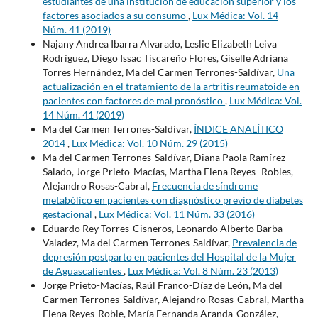
estudiantes de una institución de educación superior y los
factores asociados a su consumo
,
Lux Médica: Vol. 14
Núm. 41 (2019)
Najany Andrea Ibarra Alvarado, Leslie Elizabeth Leiva
Rodríguez, Diego Issac Tiscareño Flores, Giselle Adriana
Torres Hernández, Ma del Carmen Terrones-Saldívar,
Una
actualización en el tratamiento de la artritis reumatoide en
pacientes con factores de mal pronóstico
,
Lux Médica: Vol.
14 Núm. 41 (2019)
Ma del Carmen Terrones-Saldívar,
ÍNDICE ANALÍTICO
2014
,
Lux Médica: Vol. 10 Núm. 29 (2015)
Ma del Carmen Terrones-Saldívar, Diana Paola Ramírez-
Salado, Jorge Prieto-Macías, Martha Elena Reyes- Robles,
Alejandro Rosas-Cabral,
Frecuencia de síndrome
metabólico en pacientes con diagnóstico previo de diabetes
gestacional
,
Lux Médica: Vol. 11 Núm. 33 (2016)
Eduardo Rey Torres-Cisneros, Leonardo Alberto Barba-
Valadez, Ma del Carmen Terrones-Saldívar,
Prevalencia de
depresión postparto en pacientes del Hospital de la Mujer
de Aguascalientes
,
Lux Médica: Vol. 8 Núm. 23 (2013)
Jorge Prieto-Macías, Raúl Franco-Díaz de León, Ma del
Carmen Terrones-Saldívar, Alejandro Rosas-Cabral, Martha
Elena Reyes-Roble, María Fernanda Aranda-González,