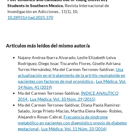
Students in Southern Mexico.
Revista Internacional de
Investigación en Adicciones ,
11
(1),
10.
10.28931/riiad.2025.370
Artículos más leídos del mismo autor/a
Najany Andrea Ibarra Alvarado, Leslie Elizabeth Leiva
Rodríguez, Diego Issac Tiscareño Flores, Giselle Adriana
Torres Hernández, Ma del Carmen Terrones-Saldívar,
Una
actualización en el tratamiento de la artritis reumatoide en
pacientes con factores de mal pronóstico
,
Lux Médica: Vol.
14 Núm. 41 (2019)
Ma del Carmen Terrones-Saldívar,
ÍNDICE ANALÍTICO
2014
,
Lux Médica: Vol. 10 Núm. 29 (2015)
Ma del Carmen Terrones-Saldívar, Diana Paola Ramírez-
Salado, Jorge Prieto-Macías, Martha Elena Reyes- Robles,
Alejandro Rosas-Cabral,
Frecuencia de síndrome
metabólico en pacientes con diagnóstico previo de diabetes
gestacional
,
Lux Médica: Vol. 11 Núm. 33 (2016)