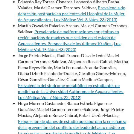
Eduardo Rey Torres-Cisneros, Leonardo Alberto Barba-
Valadez, Ma del Carmen Terrones-Saldívar,
Prevalencia de
depresión postparto en pacientes del Hospital de la Mujer
de Aguascalientes
,
Lux Médica: Vol. 8 Núm. 23 (2013)
Martín Oswaldo Palacios Arenas, Ma. del Carmen Terrones
Saldívar,
Prevalencia de malformaciones congénitas en
recién nacidos de madres que residen en el estado de
Aguascalientes. Perspectiva de los últimos 10 años
,
Lux
Médica: Vol. 15 Núm. 43 (2020)
Jorge Prieto-Macías, Raúl Franco-Díaz de León, Ma del
Carmen Terrones-Saldívar, Alejandro Rosas-Cabral, Martha
Elena Reyes-Roble, María Fernanda Aranda-González,
Diana Lizbeth Escobedo-Duarte, Carolina Gómez-Moreno,
César González-González, Claudia Medina-Campos,
Prevalencia del síndrome metabólico en estudiantes de
medicina de la Universidad Autónoma de Aguascalientes
,
Lux Médica: Vol. 7 Núm. 22 (2012)
Hugo Moreno Castanedo, Blanca Esthela Figueroa-
González, Ma del Carmen Terrones-Saldívar, Jorge Prieto-
Macías, Alejandro Rosas-Cabral, Rafael Urzúa-Macías,
Proporción de planes de estudio que abordan la enseñanza
de la prevención del conflicto derivado del acto médico en
las escuelas y facultades de medicina de México
,
Lux