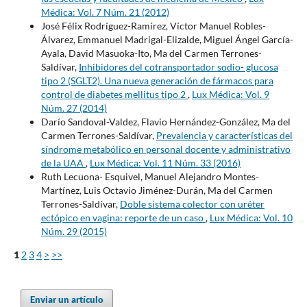
Médica: Vol. 7 Núm. 21 (2012)
José Félix Rodríguez-Ramírez, Víctor Manuel Robles-
Álvarez, Emmanuel Madrigal-Elizalde, Miguel Ángel García-
Ayala, David Masuoka-Ito, Ma del Carmen Terrones-
Saldívar,
Inhibidores del cotransportador sodio- glucosa
tipo 2 (SGLT2). Una nueva generación de fármacos para
control de diabetes mellitus tipo 2
,
Lux Médica: Vol. 9
Núm. 27 (2014)
Darío Sandoval-Valdez, Flavio Hernández-González, Ma del
Carmen Terrones-Saldívar,
Prevalencia y características del
síndrome metabólico en personal docente y administrativo
de la UAA
,
Lux Médica: Vol. 11 Núm. 33 (2016)
Ruth Lecuona- Esquivel, Manuel Alejandro Montes-
Martínez, Luis Octavio Jiménez-Durán, Ma del Carmen
Terrones-Saldívar,
Doble sistema colector con uréter
ectópico en vagina: reporte de un caso
,
Lux Médica: Vol. 10
Núm. 29 (2015)
1
2
3
4
>
>>
Enviar un artículo