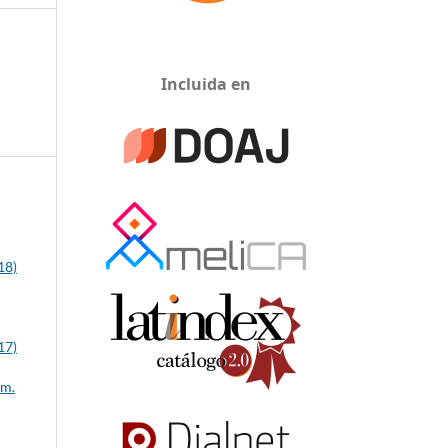
Incluida en
18)
17)
úm.