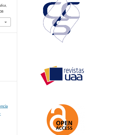
dica
,
708
encia
-