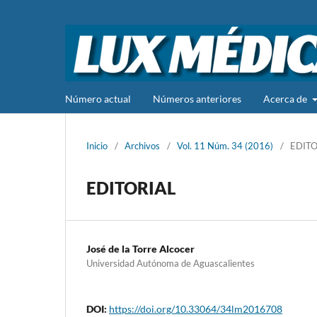
Número actual
Números anteriores
Acerca de
Inicio
/
Archivos
/
Vol. 11 Núm. 34 (2016)
/
EDITO
EDITORIAL
José de la Torre Alcocer
Universidad Autónoma de Aguascalientes
DOI:
https://doi.org/10.33064/34lm2016708