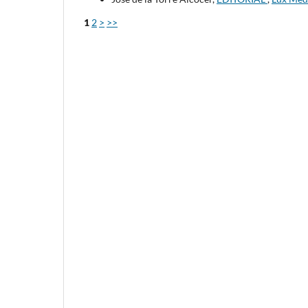
1
2
>
>>