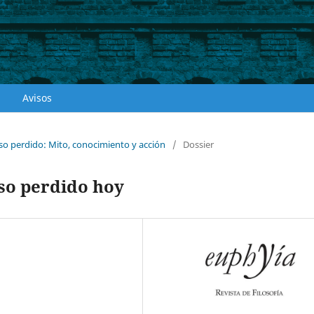
Avisos
íso perdido: Mito, conocimiento y acción
/
Dossier
íso perdido hoy