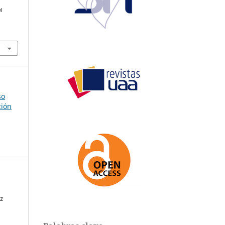
el
so
ción
z