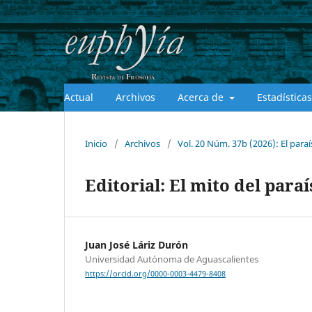
Actual
Archivos
Acerca de
Estadísticas
Inicio
/
Archivos
/
Vol. 20 Núm. 37b (2026): El para
Editorial: El mito del para
Juan José Láriz Durón
Universidad Autónoma de Aguascalientes
https://orcid.org/0000-0003-4479-8408