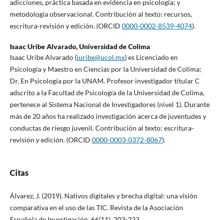
adicciones, práctica basada en evidencia en psicología; y
metodología observacional. Contribución al texto: recursos,
escritura-revisión y edición. (ORCID
0000-0002-8539-4074
).
Isaac Uribe Alvarado,
Universidad de Colima
Isaac Uribe Alvarado (
iuribe@ucol.mx
) es Licenciado en
Psicología y Maestro en Ciencias por la Universidad de Colima;
Dr. En Psicología por la UNAM. Profesor investigador titular C
adscrito a la Facultad de Psicología de la Universidad de Colima,
pertenece al Sistema Nacional de Investigadores (nivel 1). Durante
más de 20 años ha realizado investigación acerca de juventudes y
conductas de riesgo juvenil. Contribución al texto: escritura-
revisión y edición. (ORCID
0000-0003-0372-8067
).
Citas
Álvarez, J. (2019). Nativos digitales y brecha digital: una visión
comparativa en el uso de las TIC. Revista de la Asociación
Española de Investigación, 66(11), 203-223.