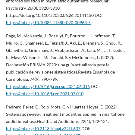
enforced isolation in psychiatric outpatients.Molecular
Psychiatry, 26(8), 3920-3930.
htttps://doi.org/10.1101/2020.06.26.20141150 DOI:
https://doi.org/10.1038/s41380-020-00963-5
Page, M., McKenzie, J., Bossuyt, P., Boutron, I., Hoffmann, T.,
Mulro, C., Shamseer, L., Tetzlaff, J., Akl, E., Brennan, S., Chou, R.,
Glanville, J., Grimshaw, J., Hróbjartsson, A., Lalu, M., Li, T., Loder,
E., Mayo-Wilson, E., McDonald, S. y McGuinness, L. (2022).
Declaración PRISMA 2020: una guía actualizada para la
publicación de revisiones sistemáticas.Revista Española de
Cardiología, 74(9), 790-799.
https://doi.org/10.1016/j.recesp.2021.06.016
DOI:
https://doi.org/10.1016/j.rec.2021.07.010
Pedrero-Pérez, E., Rojo-Mota, G. y Huertas-Hoyas, E. (2022).
Systematic review: Treatment modalities applied in smartphone
addiction/abuse.Health and Addictions, 22(1), 122-131.
https://doi.org/10.21134/haaj.v22i1.637
DOI: