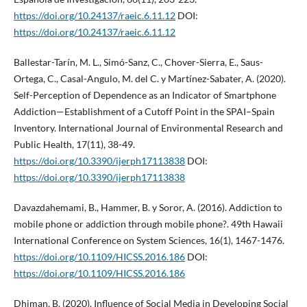
https://doi.org/10.24137/raeic.6.11.12
DOI:
https://doi.org/10.24137/raeic.6.11.12
Ballestar-Tarín, M. L., Simó-Sanz, C., Chover-Sierra, E., Saus-
Ortega, C., Casal-Angulo, M. del C. y Martínez-Sabater, A. (2020).
Self-Perception of Dependence as an Indicator of Smartphone
Addiction—Establishment of a Cutoff Point in the SPAI–Spain
Inventory. International Journal of Environmental Research and
Public Health, 17(11), 38-49.
https://doi.org/10.3390/ijerph17113838
DOI:
https://doi.org/10.3390/ijerph17113838
Davazdahemami, B., Hammer, B. y Soror, A. (2016). Addiction to
mobile phone or addiction through mobile phone?. 49th Hawaii
International Conference on System Sciences, 16(1), 1467-1476.
https://doi.org/10.1109/HICSS.2016.186
DOI:
https://doi.org/10.1109/HICSS.2016.186
Dhiman, B. (2020). Influence of Social Media in Developing Social