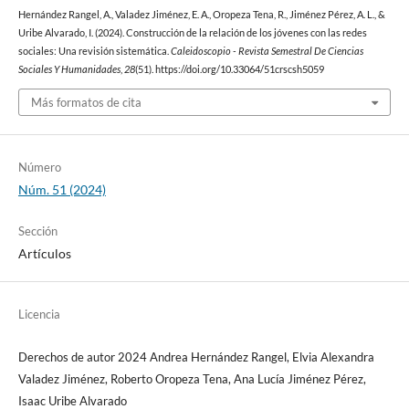
Hernández Rangel, A., Valadez Jiménez, E. A., Oropeza Tena, R., Jiménez Pérez, A. L., &
Uribe Alvarado, I. (2024). Construcción de la relación de los jóvenes con las redes
sociales: Una revisión sistemática.
Caleidoscopio - Revista Semestral De Ciencias
Sociales Y Humanidades
,
28
(51). https://doi.org/10.33064/51crscsh5059
Más formatos de cita
Número
Núm. 51 (2024)
Sección
Artículos
Licencia
Derechos de autor 2024 Andrea Hernández Rangel, Elvia Alexandra
Valadez Jiménez, Roberto Oropeza Tena, Ana Lucía Jiménez Pérez,
Isaac Uribe Alvarado