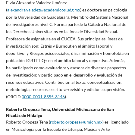
Elvia Alexandra Valadez Jiménez
(
alexandra.valadez@academicos.udg.mx
) es doctora en psicología
por la Universidad de Guadalajara. Miembro del Sistema Nacional
de Investigadores nivel C. Forma parte de la Cátedra Nacional de
los Derechos Universitarios en la línea de Diversidad Sexual.
Profesora de asignatura en el CUCEA. Sus principales líneas de
investigación son: Estrés y Burnout en el ámbito laboral y
deportivo; y Riesgos psicosociales, discriminación y homofobia en
población LGBTTTIQ+ en el ámbito laboral y deportivo. Además,
ha participado como evaluadora y asesora de diversos proyectos
de investigación; y participado en el desarrollo y evaluación de
recursos educativos. Contribución al texto: conceptualización,
metodología, recursos, escritura-revisión y edición, supervisión.
(ORCID
0000-0001-8555-3146
).
Roberto Oropeza Tena,
Universidad Michoacana de San
Nicolás de Hidalgo
Roberto Oropeza Tena (
roberto.oropeza@umich.mx
) es licenciado
en Musicología por la Escuela de Liturgia, Música y Arte