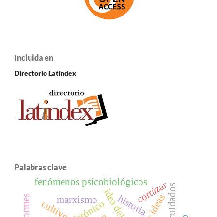
Incluida en
Directorio Latindex
Palabras clave
fenómenos psicobiológicos
cortázar
idea del bien
historia
coliformes
marxismo
cultivo