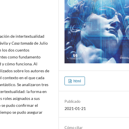
lación de intertextualidad
vila y
Casa tomada
de Julio
n los dos cuentos
fuentes como fundamento
d y cómo funciona. Al
lizados sobre los autores de
l contexto en el que cada
html
ntástico. Se analizaron tres
tertextualidad: la forma en
os roles asignados a sus
Publicado
o se pudo confirmar el
2021-01-21
o tiempo se pudo asegurar
Cómo citar