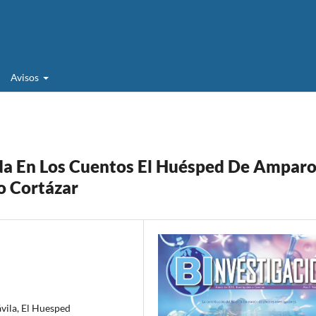
Avisos
ada En Los Cuentos El Huésped De Ampar
o Cortázar
ávila, El Huesped