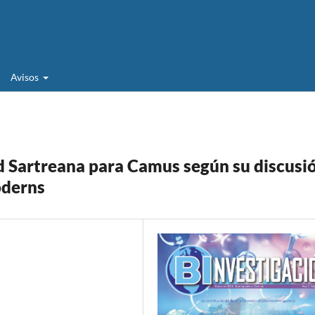
Avisos
ad Sartreana para Camus según su discusi
oderns