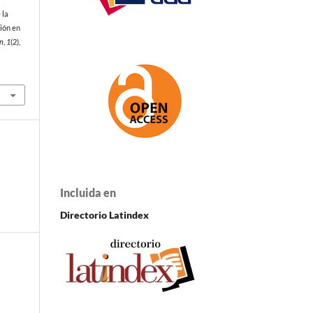
 la
ión en
ón
,
1
(2),
Incluida en
Directorio Latindex