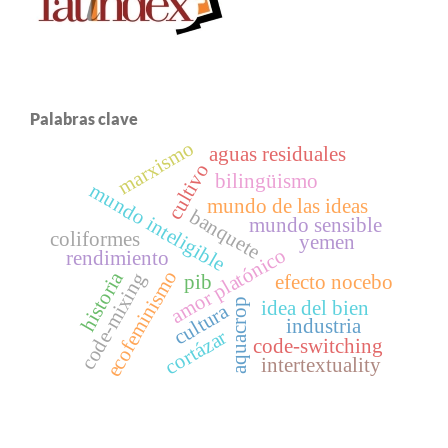
Palabras clave
marxismo
aguas residuales
cultivo
bilingüismo
mundo inteligible
mundo de las ideas
banquete
mundo sensible
coliformes
yemen
amor platónico
rendimiento
ecofeminismo
historia
code-mixing
pib
efecto nocebo
aquacrop
idea del bien
cultura
industria
cortázar
code-switching
intertextuality