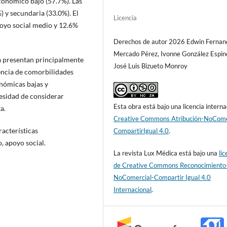
conómico bajo (57.7%). Las
 y secundaria (33.0%). El
Licencia
poyo social medio y 12.6%
Derechos de autor 2026 Edwin Fernan
Mercado Pérez, Ivonne González Espin
a presentan principalmente
José Luis Bizueto Monroy
lencia de comorbilidades
nómicas bajas y
cesidad de considerar
Esta obra está bajo una licencia interna
a.
Creative Commons Atribución-NoCome
racterísticas
CompartirIgual 4.0
.
, apoyo social.
La revista Lux Médica está bajo una
lic
de Creative Commons Reconocimiento
NoComercial-Compartir Igual 4.0
Internacional
.