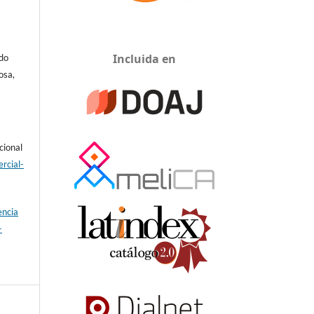
Incluida en
do
osa,
cional
rcial-
encia
-