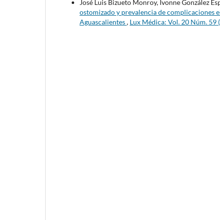
José Luis Bizueto Monroy, Ivonne González E
ostomizado y prevalencia de complicaciones e
Aguascalientes
,
Lux Médica: Vol. 20 Núm. 59 