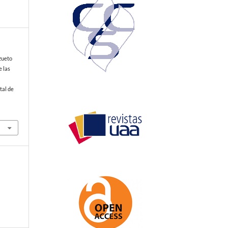
izueto
e las
e
tal de