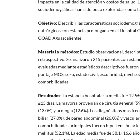
impacta en la calidad de atención y costos de salud. L
sociodemográficas han sido poco exploradas como fa
Objetivo:
Describir las características sociodemográ
quirúrgicos con estancia prolongada en el Hospital 
OOAD Aguascalientes.
Material y métodos:
Estudio observacional, descript
retrospectivo. Se analizaron 215 pacientes con estanc
evaluadas mediante estadísticos descriptivos fueron e
puntaje MOS, sexo, estado civil, escolaridad, nivel 
comorbilidades.
Resultados:
La estancia hospitalaria media fue 12.5
≤15 días. La mayoría provenían de cirugía general (59
(13.0%) y urología (12.6%). Los diagnósticos mas fre
biliar (27.0%), de pared abdominal (26.0%) y vascular
comorbilidades principales fueron hipertensión arter
mellitus (52.1%). La edad media fue de 58.1±16.6 añ