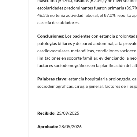
masculino (54.9%), casados (62.3%) y de nivel socioe
escolaridades predominantes fueron primaria (36.7%)
46.5% no tenía actividad laboral, el 87.0% reportó a
carecía de cuidadores.
Conclusiones:
Los pacientes con estancia prolongad
patologías biliares y de pared abdominal, alta preva
cardiovasculares-metabólicas, condiciones socioeco
limitaciones en soporte familiar, evidenciando la ne
factores sociodemográficos en la planificación del alt
Palabras clave:
estancia hospitalaria prolongada, ca
sociodemográficas, cirugía general, factores de riesgo
Recibido:
25/09/2025
Aprobado:
28/05/2026