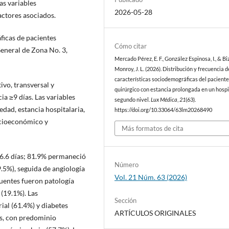
as variables
2026-05-28
ctores asociados.
ficas de pacientes
Cómo citar
General de Zona No. 3,
Mercado Pérez, E. F., González Espinosa, I., & B
Monroy, J. L. (2026). Distribución y frecuencia d
características sociodemográficas del pacient
ivo, transversal y
quirúrgico con estancia prolongada en un hospi
ia ≥9 días. Las variables
segundo nivel.
Lux Médica
,
21
(63).
dad, estancia hospitalaria,
https://doi.org/10.33064/63lm20268490
socioeconómico y
Más formatos de cita
±6.6 días; 81.9% permaneció
Número
.5%), seguida de angiología
Vol. 21 Núm. 63 (2026)
cuentes fueron patología
 (19.1%). Las
Sección
ial (61.4%) y diabetes
ARTÍCULOS ORIGINALES
os, con predominio