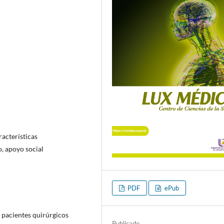
racterísticas
o, apoyo social
PDF
ePub
 pacientes quirúrgicos
Publicado