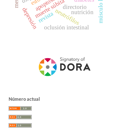
apoptosis
muerte súbita
directorio
depresión
neutrófilos
nutrición
revista
oclusión intestinal
Número actual