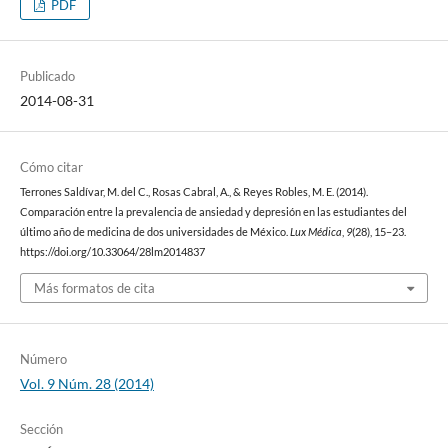
PDF
Publicado
2014-08-31
Cómo citar
Terrones Saldívar, M. del C., Rosas Cabral, A., & Reyes Robles, M. E. (2014).
Comparación entre la prevalencia de ansiedad y depresión en las estudiantes del
último año de medicina de dos universidades de México.
Lux Médica
,
9
(28), 15–23.
https://doi.org/10.33064/28lm2014837
Más formatos de cita
Número
Vol. 9 Núm. 28 (2014)
Sección