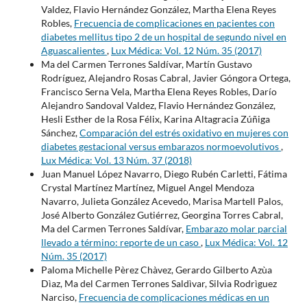
Valdez, Flavio Hernández González, Martha Elena Reyes
Robles,
Frecuencia de complicaciones en pacientes con
diabetes mellitus tipo 2 de un hospital de segundo nivel en
Aguascalientes
,
Lux Médica: Vol. 12 Núm. 35 (2017)
Ma del Carmen Terrones Saldívar, Martín Gustavo
Rodríguez, Alejandro Rosas Cabral, Javier Góngora Ortega,
Francisco Serna Vela, Martha Elena Reyes Robles, Darío
Alejandro Sandoval Valdez, Flavio Hernández González,
Hesli Esther de la Rosa Félix, Karina Altagracia Zúñiga
Sánchez,
Comparación del estrés oxidativo en mujeres con
diabetes gestacional versus embarazos normoevolutivos
,
Lux Médica: Vol. 13 Núm. 37 (2018)
Juan Manuel López Navarro, Diego Rubén Carletti, Fátima
Crystal Martínez Martínez, Miguel Angel Mendoza
Navarro, Julieta González Acevedo, Marisa Martell Palos,
José Alberto González Gutiérrez, Georgina Torres Cabral,
Ma del Carmen Terrones Saldívar,
Embarazo molar parcial
llevado a término: reporte de un caso
,
Lux Médica: Vol. 12
Núm. 35 (2017)
Paloma Michelle Pèrez Chàvez, Gerardo Gilberto Azùa
Dìaz, Ma del Carmen Terrones Saldìvar, Silvia Rodrìguez
Narciso,
Frecuencia de complicaciones médicas en un