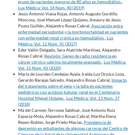
grupo de pacientes mayores de 80 años en hemodiálisis
,
Lux Médica: Vol. 14 Núm. 40 (2019)
Jesús Antonio Viana Rojas, Antonio Augusto Gordillo
Moscoso, José Manuel López Quijano, Amaury de Jesús
Pozos Guillén, Alejandro Rosas Cabral,
Asociación entre
enfermedad periodontal y la morbimortalidad en pacientes
con enfermedad renal crónica en hemodiálisis
,
Lux
Médica: Vol. 12 Núm. 35 (2017)
Eder Vallín Delgado, Sara Alatriste Martínez, Alejandro
Rosas Cabral,
Revisión: Genes de radio resistencia en
cáncer cérvico-uterino localmente avanzado
,
Lux Médica:
Vol. 15 Núm. 43 (2020)
Maria de Lourdes Cendejas Ayala, Iraida Luz Orozco Loza,
Gerardo Barajas Salcedo, Alejandro Rosas Cabral,
Impacto
del tratamiento sobre el peso y la talla en pacientes
pediátricos con acidosis tubular renal en el Centenario
Hospital Miguel Hidalgo
,
Lux Médica: Vol. 13 Núm. 37
(2018)
Ma del Carmen Terrones Saldívar, José Antonio Ruiz
Esparza Mota, Alejandro Rosas Cabral, Martha Elena
Reyes-Robles, Jorge Prieto Macías,
Prevalencia de
depresión en estudiantes de algunas carreras del Centro de
Ciencias de la Salud de la Universidad Autónoma de