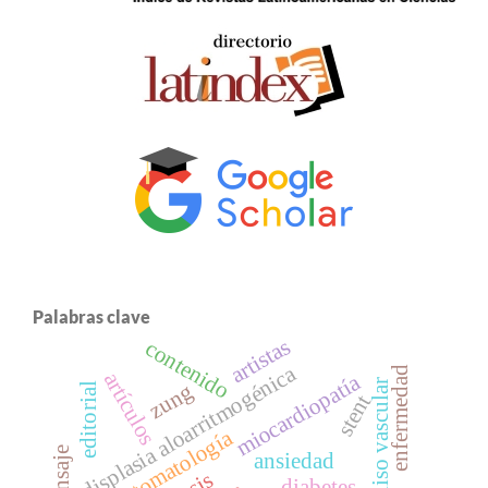
Palabras clave
artistas
contenido
displasia aloarritmogénica
enfermedad
artículos
miocardiopatía
músculo liso vascular
zung
editorial
stent
estomatología
mensaje
ansiedad
diabetes