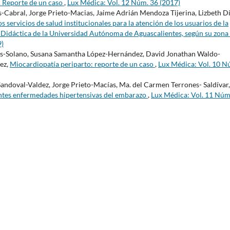
. Reporte de un caso
,
Lux Médica: Vol. 12 Núm. 36 (2017)
-Cabral, Jorge Prieto-Macias, Jaime Adrián Mendoza Tijerina, Lizbeth Dí
s servicios de salud institucionales para la atención de los usuarios de la
 Didáctica de la Universidad Autónoma de Aguascalientes, según su zona
9)
gas-Solano, Susana Samantha López-Hernández, David Jonathan Waldo-
ez,
Miocardiopatía periparto: reporte de un caso
,
Lux Médica: Vol. 10 N
andoval-Valdez, Jorge Prieto-Macías, Ma. del Carmen Terrones- Saldívar,
entes enfermedades hipertensivas del embarazo
,
Lux Médica: Vol. 11 Núm