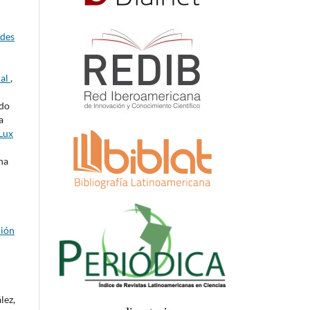
ides
nal
,
rdo
a
Lux
na
ción
lez,