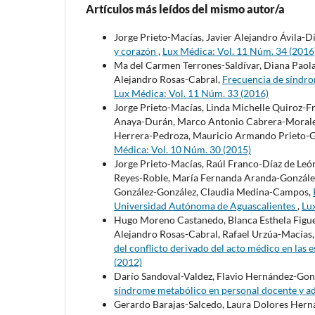
Artículos más leídos del mismo autor/a
Jorge Prieto-Macías, Javier Alejandro Ávila-D
y corazón
,
Lux Médica: Vol. 11 Núm. 34 (2016
Ma del Carmen Terrones-Saldívar, Diana Paola
Alejandro Rosas-Cabral,
Frecuencia de síndro
Lux Médica: Vol. 11 Núm. 33 (2016)
Jorge Prieto-Macías, Linda Michelle Quiroz-F
Anaya-Durán, Marco Antonio Cabrera-Morales
Herrera-Pedroza, Mauricio Armando Prieto-G
Médica: Vol. 10 Núm. 30 (2015)
Jorge Prieto-Macías, Raúl Franco-Díaz de Leó
Reyes-Roble, María Fernanda Aranda-Gonzále
González-González, Claudia Medina-Campos,
Universidad Autónoma de Aguascalientes
,
Lu
Hugo Moreno Castanedo, Blanca Esthela Figue
Alejandro Rosas-Cabral, Rafael Urzúa-Macías
del conflicto derivado del acto médico en las
(2012)
Darío Sandoval-Valdez, Flavio Hernández-Gon
síndrome metabólico en personal docente y a
Gerardo Barajas-Salcedo, Laura Dolores Hern