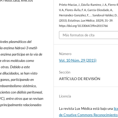
A reductasa, efectos
Prieto-Macías, J., Dávila-Ramírez, J. A., Fierro-
V. A., Flores-Ávila, F. A., García-Diosdado, A.,
Hernández-González, F., … Sandoval-Valdez, D. 
(2015). Estatinas.
Lux Médica
,
10
(29), 31–39.
https://doi.org/10.33064/29lm2015766
Más formatos de cita
iveles plasmáticos del
 la enzima hidroxi-3-metil-
Número
nzima participa en la vía de
Vol. 10 Núm. 29 (2015)
s de otras moléculas como
 otras. Debido a este
Sección
dilucidados, se han visto
ARTÍCULO DE REVISIÓN
órganos, participando en
romboembolismo sistémico,
ientes con diálisis peritoneal,
Licencia
C), entre otros que se revisan
 principalmente relacionados
La revista Lux Médica está bajo una
lic
de Creative Commons Reconocimiento