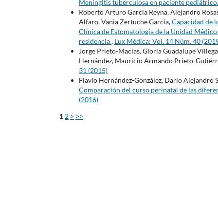
Meningitis tuberculosa en paciente pediátrico
Roberto Arturo García Reyna, Alejandro Rosas
Alfaro, Vania Zertuche García,
Capacidad de lo
Clínica de Estomatología de la Unidad Médico
residencia
,
Lux Médica: Vol. 14 Núm. 40 (201
Jorge Prieto-Macías, Gloria Guadalupe Ville
Hernández, Mauricio Armando Prieto-Gutiérr
31 (2015)
Flavio Hernández-González, Darío Alejandro S
Comparación del curso perinatal de las difer
(2016)
1
2
>
>>