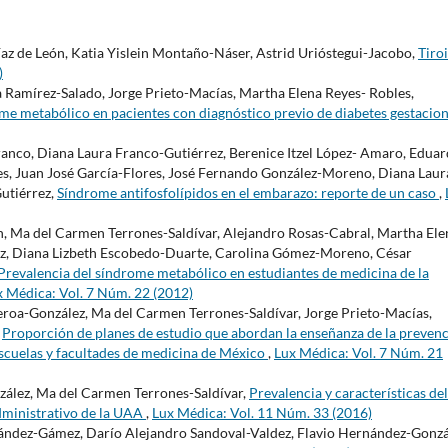
íaz de León, Katia Yislein Montaño-Náser, Astrid Urióstegui-Jacobo,
Tiro
)
 Ramírez-Salado, Jorge Prieto-Macías, Martha Elena Reyes- Robles,
me metabólico en pacientes con diagnóstico previo de diabetes gestacio
ranco, Diana Laura Franco-Gutiérrez, Berenice Itzel López- Amaro, Edua
, Juan José García-Flores, José Fernando González-Moreno, Diana Laur
utiérrez,
Síndrome antifosfolípidos en el embarazo: reporte de un caso
,
n, Ma del Carmen Terrones-Saldívar, Alejandro Rosas-Cabral, Martha Ele
z, Diana Lizbeth Escobedo-Duarte, Carolina Gómez-Moreno, César
Prevalencia del síndrome metabólico en estudiantes de medicina de la
x Médica: Vol. 7 Núm. 22 (2012)
roa-González, Ma del Carmen Terrones-Saldívar, Jorge Prieto-Macías,
,
Proporción de planes de estudio que abordan la enseñanza de la preven
 escuelas y facultades de medicina de México
,
Lux Médica: Vol. 7 Núm. 21
zález, Ma del Carmen Terrones-Saldívar,
Prevalencia y características del
dministrativo de la UAA
,
Lux Médica: Vol. 11 Núm. 33 (2016)
ández-Gámez, Darío Alejandro Sandoval-Valdez, Flavio Hernández-Gonzá