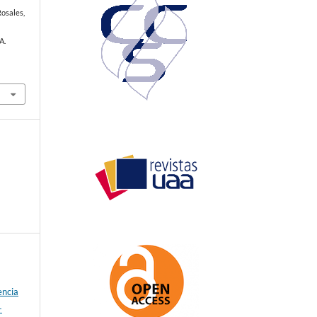
Rosales,
A.
encia
-