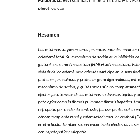
Palabras clave:
estatinas, inhibidores de la HMG-Co
pleiotrópicos
Resumen
Las estatinas surgieron como fármacos para disminuir los n
colesterol total. Su mecanismo de acción es la inhibición de
glutaril
coenzima A reductasa (HMG-CoA reductasa). Esta e
síntesis del colesterol, pero además participa en la síntesi
proteínas farnesiladas y proteínas geranilgeraniladas, entre
mecanismo de acción, y quizás otros aún no completamente 
efectos pleiotrópicos de las estatinas en diversos tejidos y 
patologías como la fibrosis pulmonar; fibrosis hepática, t
nefropatía por medio de contraste, fibrosis peritoneal en pac
cáncer, trasplante renal y enfermedad vascular cerebral (EV
en el artículo. También se han encontrado efectos adversos
con hepatopatía y miopatía.